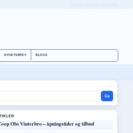
OM OSS
KONTAKT
HISTORIE
NYHETSBREV
BLOGG
Ga
RTIKLER
oop Obs Vinterbro – åpningstider og tilbud