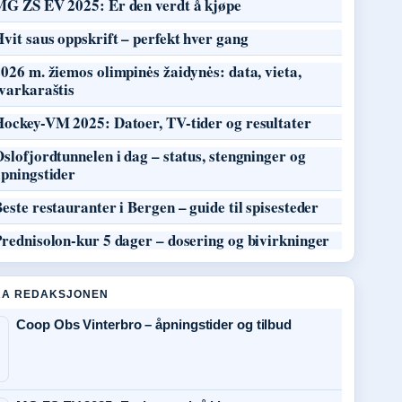
MG ZS EV 2025: Er den verdt å kjøpe
vit saus oppskrift – perfekt hver gang
026 m. žiemos olimpinės žaidynės: data, vieta,
varkaraštis
Hockey-VM 2025: Datoer, TV-tider og resultater
slofjordtunnelen i dag – status, stengninger og
åpningstider
este restauranter i Bergen – guide til spisesteder
rednisolon-kur 5 dager – dosering og bivirkninger
RA REDAKSJONEN
Coop Obs Vinterbro – åpningstider og tilbud