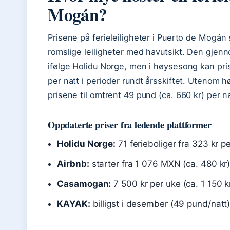
Mogán?
Prisene på ferieleiligheter i Puerto de Mogán s
romslige leiligheter med havutsikt. Den gjenn
ifølge Holidu Norge, men i høysesong kan pri
per natt i perioder rundt årsskiftet. Utenom h
prisene til omtrent 49 pund (ca. 660 kr) per n
Oppdaterte priser fra ledende plattformer
Holidu Norge:
71 ferieboliger fra 323 kr pe
Airbnb:
starter fra 1 076 MXN (ca. 480 kr) 
Casamogan:
7 500 kr per uke (ca. 1 150 k
KAYAK:
billigst i desember (49 pund/natt