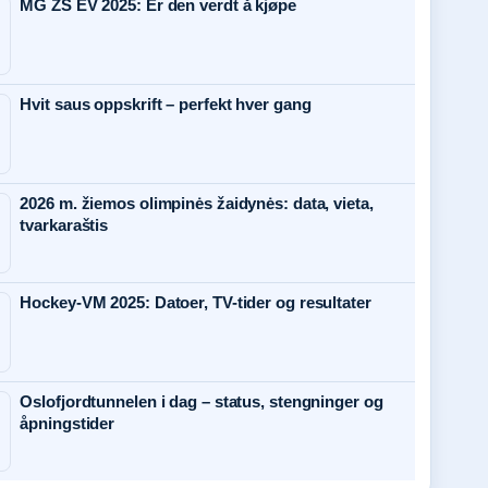
MG ZS EV 2025: Er den verdt å kjøpe
Hvit saus oppskrift – perfekt hver gang
2026 m. žiemos olimpinės žaidynės: data, vieta,
tvarkaraštis
Hockey-VM 2025: Datoer, TV-tider og resultater
Oslofjordtunnelen i dag – status, stengninger og
åpningstider