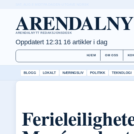
SAT, AUG 8
MIDTPA DAGEN-UTGAVE
NORSK
ARENDALNY
ARENDALNYTT REDAKSJONSDESK
Oppdatert 12:31
16 artikler i dag
HJEM
OM OSS
KO
BLOGG
LOKALT
NÆRINGSLIV
POLITIKK
TEKNOLOGI
Ferieleilighet