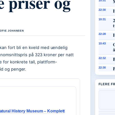
 priser og
10:31
H
22:30
2
10:31
t
 SOFIE JOHANSEN
22:28
O
10:43
 kan fort bli en kveld med uendelig
nnomsnittspris på 323 kroner per natt
B
22:32
 for konkrete tall, plattform-
P
22:30
id og penger.
FLERE F
atural History Museum – Komplett