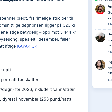
LIVEKO
An
Go
de
penner bredt, fra rimelige studioer til
omsnittlige døgnprisen ligger på 323 kr
7 
sene stige betydelig – opp mot 3 444 kr
Sa
øysesong, spesielt i desember, faller
Fo
pa
att ifølge
KAYAK UK
.
9 
In
Ny
r natt
ti
per natt før skatter
11
r/døgn) for 2026, inkludert vann/strøm
), dyrest i november (253 pund/natt)