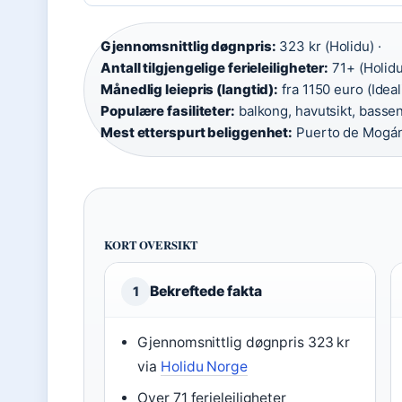
Gjennomsnittlig døgnpris:
323 kr (Holidu) ·
Antall tilgjengelige ferieleiligheter:
71+ (Holidu
Månedlig leiepris (langtid):
fra 1150 euro (Ideali
Populære fasiliteter:
balkong, havutsikt, bassen
Mest etterspurt beliggenhet:
Puerto de Mogán
KORT OVERSIKT
Bekreftede fakta
1
Gjennomsnittlig døgnpris 323 kr
via
Holidu Norge
Over 71 ferieleiligheter