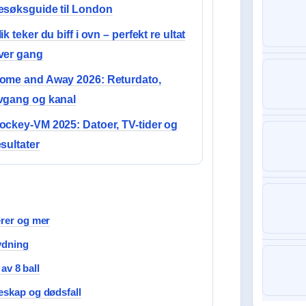
esøksguide til London
ik teker du biff i ovn – perfekt re ultat
ver gang
ome and Away 2026: Returdato,
vgang og kanal
ockey-VM 2025: Datoer, TV-tider og
esultater
erer og mer
ydning
 av 8 ball
eskap og dødsfall