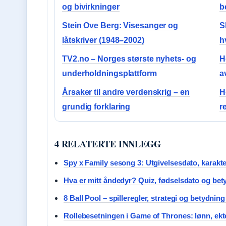
og bivirkninger
b
Stein Ove Berg: Visesanger og
Sl
låtskriver (1948–2002)
h
TV2.no – Norges største nyhets- og
H
underholdningsplattform
a
Årsaker til andre verdenskrig – en
H
grundig forklaring
r
4 RELATERTE INNLEGG
Spy x Family sesong 3: Utgivelsesdato, karakt
Hva er mitt åndedyr? Quiz, fødselsdato og bet
8 Ball Pool – spilleregler, strategi og betydning
Rollebesetningen i Game of Thrones: lønn, ekt