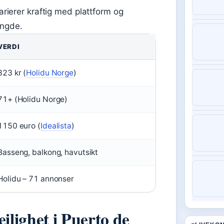
arierer kraftig med plattform og
engde.
VERDI
323 kr (
Holidu Norge
)
71+ (Holidu Norge)
1150 euro (
Idealista
)
Basseng, balkong, havutsikt
Holidu – 71 annonser
ilighet i Puerto de