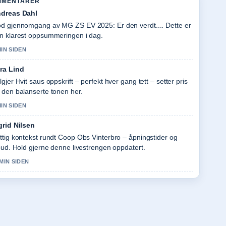
MMENTARER
dreas Dahl
d gjennomgang av MG ZS EV 2025: Er den verdt.... Dette er
n klarest oppsummeringen i dag.
MIN SIDEN
ra Lind
lgjer Hvit saus oppskrift – perfekt hver gang tett – setter pris
 den balanserte tonen her.
MIN SIDEN
grid Nilsen
ttig kontekst rundt Coop Obs Vinterbro – åpningstider og
lbud. Hold gjerne denne livestrengen oppdatert.
 MIN SIDEN