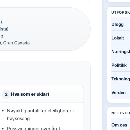
UTFORSK
) ·
Blogg
sta) ·
g ·
Lokalt
, Gran Canaria
Næringsl
Politikk
Teknolog
Verden
Hva som er uklart
2
Nøyaktig antall ferieleiligheter i
NETTSTE
høysesong
Om oss
Prissvingninger over året