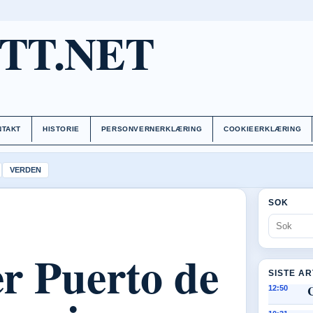
TT.NET
NTAKT
HISTORIE
PERSONVERNERKLÆRING
COOKIEERKLÆRING
VERDEN
SOK
er Puerto de
SISTE A
C
12:50