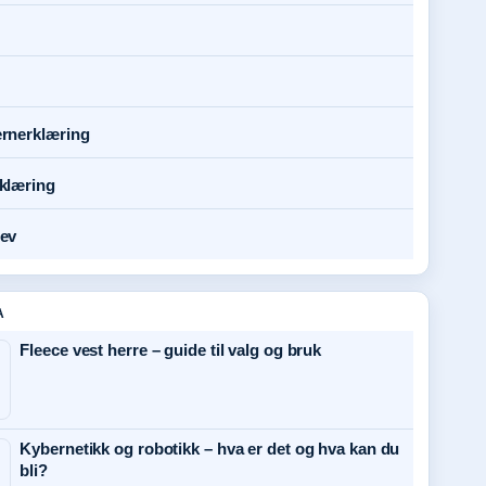
rnerklæring
klæring
ev
A
Fleece vest herre – guide til valg og bruk
Kybernetikk og robotikk – hva er det og hva kan du
bli?