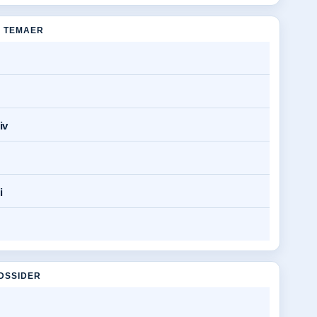
 TEMAER
iv
i
DSSIDER