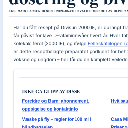
EMIL MATS LARSEN OLSEN • 2026-05-28 • KVALITETSSIKRET AV OLIVER 
Har du fått resept på Divisun 2000 IE, er du langt 
får påvist for lave D-vitaminnivåer hvert år. Hver t
kolekalciferol (2000 IE), og ifølge
Felleskatalogen (o
er dette reseptbelagte preparatet godkjent for be
voksne og ungdom – her får du en komplett veiledni
IKKE GA GLIPP AV DISSE
Foreldre og Barn: abonnement,
Hvit sau
oppsigelse og kontaktinfo
Væske på fly – regler for 100 ml i
Casa Mi
håndbagasjen
Priser 