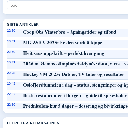
SISTE ARTIKLER
Coop Obs Vinterbro – åpningstider og tilbud
12:50
MG ZS EV 2025: Er den verdt å kjøpe
10:31
Hvit saus oppskrift – perfekt hver gang
22:30
2026 m. žiemos olimpinės žaidynės: data, vieta, tv
10:31
Hockey-VM 2025: Datoer, TV-tider og resultater
22:28
Oslofjordtunnelen i dag – status, stengninger og å
10:43
Beste restauranter i Bergen – guide til spisesteder
22:32
Prednisolon-kur 5 dager – dosering og bivirkning
22:30
FLERE FRA REDAKSJONEN