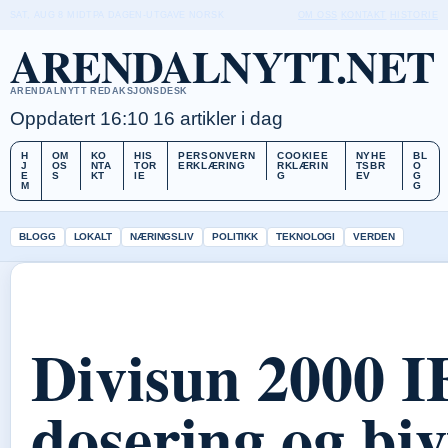
SAT, AUG 8
MIDTPA DAGEN-UTGAVE
NORSK
OM OSS
KONTAKT
HISTORIE
ARENDALNYTT.NET
ARENDALNYTT REDAKSJONSDESK
Oppdatert 16:10
16 artikler i dag
H
OM
KO
HIS
PERSONVERN
COOKIEE
NYHE
BL
J
OS
NTA
TOR
ERKLÆRING
RKLÆRIN
TSBR
O
E
S
KT
IE
G
EV
G
M
G
BLOGG
LOKALT
NÆRINGSLIV
POLITIKK
TEKNOLOGI
VERDEN
Divisun 2000 I
dosering og bi