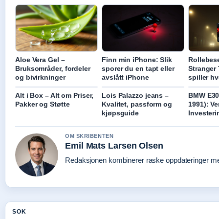
Aloe Vera Gel –
Finn min iPhone: Slik
Rollebes
Bruksområder, fordeler
sporer du en tapt eller
Stranger
og bivirkninger
avslått iPhone
spiller h
Alt i Box – Alt om Priser,
Lois Palazzo jeans –
BMW E30 
Pakker og Støtte
Kvalitet, passform og
1991): Ve
kjøpsguide
Investeri
OM SKRIBENTEN
Emil Mats Larsen Olsen
Redaksjonen kombinerer raske oppdateringer med 
SOK