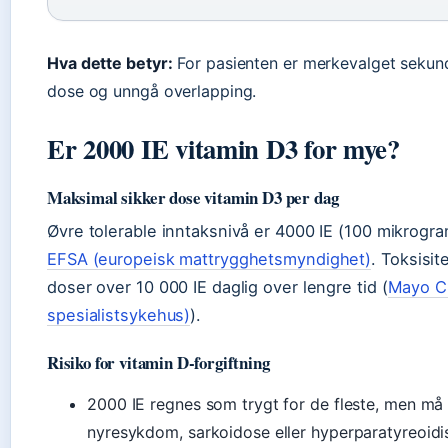
Hva dette betyr:
For pasienten er merkevalget sekundæ
dose og unngå overlapping.
Er 2000 IE vitamin D3 for mye?
Maksimal sikker dose vitamin D3 per dag
Øvre tolerable inntaksnivå er 4000 IE (100 mikrogra
EFSA (europeisk mattrygghetsmyndighet)
. Toksisit
doser over 10 000 IE daglig over lengre tid (
Mayo Cl
spesialistsykehus)
).
Risiko for vitamin D-forgiftning
2000 IE regnes som trygt for de fleste, men må 
nyresykdom, sarkoidose eller hyperparatyreoidis