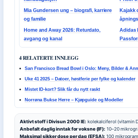
Mia Gundersen ung – biografi, karriere
Kajakk 
og familie
åpnings
Home and Away 2026: Returdato,
Adidas 
avgang og kanal
Passfor
4 RELATERTE INNLEGG
San Francisco Bread Bowl i Oslo: Meny, Bilder & An
Uke 41 2025 – Datoer, høstferie per fylke og kalender
Mistet ID-kort? Slik får du nytt raskt
Norrøna Bukse Herre – Kjøpguide og Modeller
Aktivt stoff i Divisun 2000 IE:
kolekalciferol (vitamin
Anbefalt daglig inntak for voksne (IF):
10–20 mikrogra
Maksimal sikker dose per dag (EFSA):
100 mikrogram 