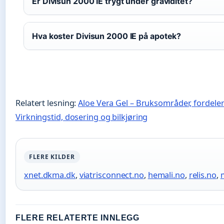
Er Divisun 2000 IE trygt under graviditet?
Hva koster Divisun 2000 IE på apotek?
Relatert lesning:
Aloe Vera Gel – Bruksområder, fordeler
Virkningstid, dosering og bilkjøring
FLERE KILDER
xnet.dkma.dk
,
viatrisconnect.no
,
hemali.no
,
relis.no
,
FLERE RELATERTE INNLEGG