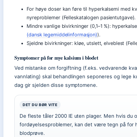
For høye doser kan føre til hyperkalsemi med kv
nyreproblemer (Felleskatalogen pasientutgave).
Mindre vanlige bivirkninger (0,1–1 %): hyperkalse
(dansk legemiddelinformasjon)
).
Sjeldne bivirkninger: kløe, utslett, elveblest (Fe
Symptomer på for mye kalsium i blodet
Ved mistanke om forgiftning (f.eks. vedvarende kva
vannlating) skal behandlingen seponeres og lege k
dag gir sjelden disse symptomene.
DET DU BØR VITE
De fleste tåler 2000 IE uten plager. Men hvis du op
fordøyelsesproblemer, kan det være tegn på for h
blodprøve.