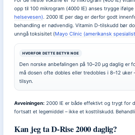
For de fleste voksne er 10 mikrogram (400 IE) vita
opp til 100 mikrogram (4000 IE) anses trygge ifølg
helsevesen)
. 2000 IE per dag er derfor godt innen
behandling er nødvendig. Vitamin D-tilskudd bør do
unngå toksisitet (
Mayo Clinic (amerikansk spesialis
HVORFOR DETTE BETYR NOE
Den norske anbefalingen på 10–20 µg daglig er f
må dosen ofte dobles eller tredobles i 8–12 uker 
tilsyn.
Avveiningen:
2000 IE er både effektivt og trygt for 
fortsatt et legemiddel – ikke et kosttilskudd. Behand
Kan jeg ta D-Rise 2000 daglig?