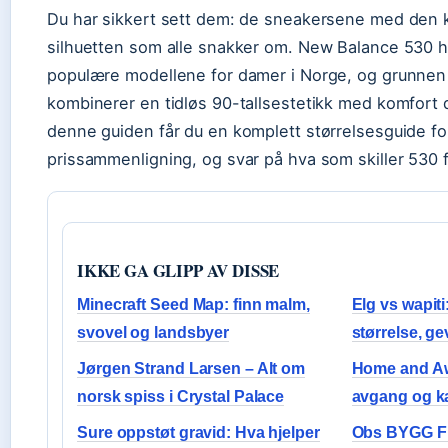
Du har sikkert sett dem: de sneakersene med den k
silhuetten som alle snakker om. New Balance 530 ha
populære modellene for damer i Norge, og grunnen 
kombinerer en tidløs 90-tallsestetikk med komfort d
denne guiden får du en komplett størrelsesguide fo
prissammenligning, og svar på hva som skiller 530 f
IKKE GA GLIPP AV DISSE
Minecraft Seed Map: finn malm,
Elg vs wapiti:
svovel og landsbyer
størrelse, ge
Jørgen Strand Larsen – Alt om
Home and Aw
norsk spiss i Crystal Palace
avgang og k
Sure oppstøt gravid: Hva hjelper
Obs BYGG Fr