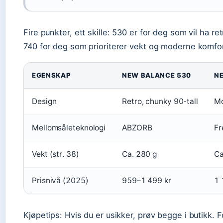
Fire punkter, ett skille: 530 er for deg som vil ha re
740 for deg som prioriterer vekt og moderne komfor
EGENSKAP
NEW BALANCE 530
N
Design
Retro, chunky 90-tall
Mo
Mellomsåleteknologi
ABZORB
Fr
Vekt (str. 38)
Ca. 280 g
Ca
Prisnivå (2025)
959–1 499 kr
1 
Kjøpetips: Hvis du er usikker, prøv begge i butikk. 