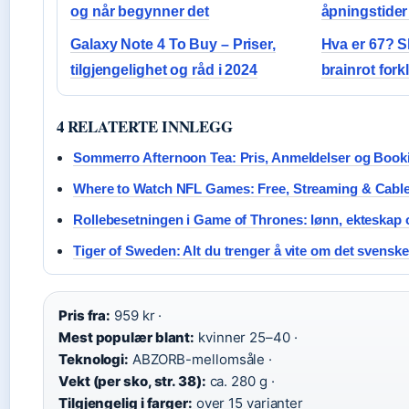
og når begynner det
åpningstider
Galaxy Note 4 To Buy – Priser,
Hva er 67? S
tilgjengelighet og råd i 2024
brainrot forkl
4 RELATERTE INNLEGG
Sommerro Afternoon Tea: Pris, Anmeldelser og Book
Where to Watch NFL Games: Free, Streaming & Cabl
Rollebesetningen i Game of Thrones: lønn, ekteskap 
Tiger of Sweden: Alt du trenger å vite om det svensk
Pris fra:
959 kr ·
Mest populær blant:
kvinner 25–40 ·
Teknologi:
ABZORB-mellomsåle ·
Vekt (per sko, str. 38):
ca. 280 g ·
Tilgjengelig i farger:
over 15 varianter