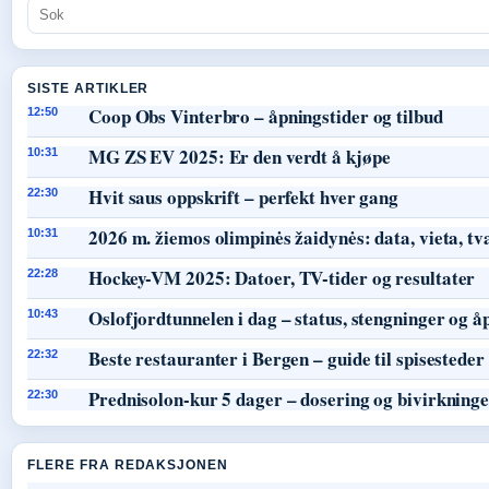
SISTE ARTIKLER
Coop Obs Vinterbro – åpningstider og tilbud
12:50
MG ZS EV 2025: Er den verdt å kjøpe
10:31
Hvit saus oppskrift – perfekt hver gang
22:30
2026 m. žiemos olimpinės žaidynės: data, vieta, tv
10:31
Hockey-VM 2025: Datoer, TV-tider og resultater
22:28
Oslofjordtunnelen i dag – status, stengninger og å
10:43
Beste restauranter i Bergen – guide til spisesteder
22:32
Prednisolon-kur 5 dager – dosering og bivirkning
22:30
FLERE FRA REDAKSJONEN