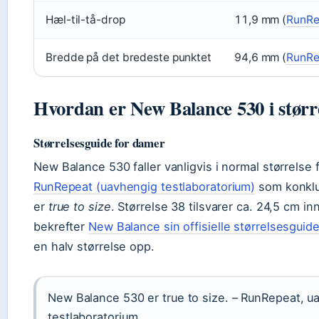
Hæl-til-tå-drop
11,9 mm (
RunRe
Bredde på det bredeste punktet
94,6 mm (
RunRe
Hvordan er New Balance 530 i størr
Størrelsesguide for damer
New Balance 530 faller vanligvis i normal størrelse f
RunRepeat (uavhengig testlaboratorium)
som konklu
er
true to size
. Størrelse 38 tilsvarer ca. 24,5 cm i
bekrefter
New Balance sin offisielle størrelsesguid
en halv størrelse opp.
New Balance 530 er true to size. – RunRepeat, u
testlaboratorium