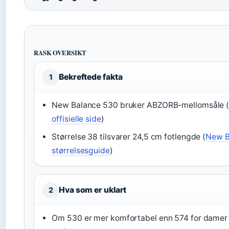
RASK OVERSIKT
Bekreftede fakta
1
New Balance 530 bruker ABZORB-mellomsåle 
offisielle side
)
Størrelse 38 tilsvarer 24,5 cm fotlengde (
New B
størrelsesguide
)
Hva som er uklart
2
Om 530 er mer komfortabel enn 574 for damer 