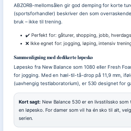
ABZORB-mellomsålen gir god demping for korte tur
(sportsforhandler) beskriver den som overraskende 
bruk – ikke til trening.
✔️ Perfekt for: gåturer, shopping, jobb, hverdag
❌ Ikke egnet for: jogging, løping, intensiv trenin
Sammenligning med dedikerte løpesko
Løpesko fra New Balance som 1080 eller Fresh Foa
for jogging. Med en hæl-til-tå-drop på 11,9 mm, if
(uavhengig testlaboratorium), er 530 designet for g
Kort sagt:
New Balance 530 er en livsstilssko som t
en løpesko. For damer som vil ha én sko til alt, vel
serien.