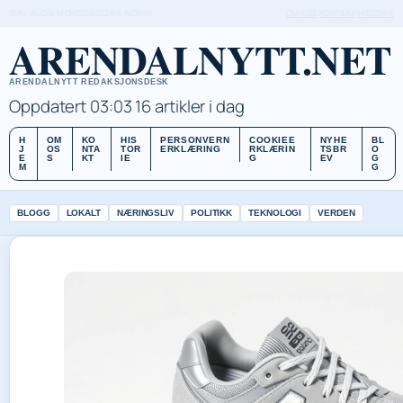
SUN, AUG 9
MORGENUTGAVE
NORSK
OM OSS
KONTAKT
HISTORIE
ARENDALNYTT.NET
ARENDALNYTT REDAKSJONSDESK
Oppdatert 03:03
16 artikler i dag
H
OM
KO
HIS
PERSONVERN
COOKIEE
NYHE
BL
J
OS
NTA
TOR
ERKLÆRING
RKLÆRIN
TSBR
O
E
S
KT
IE
G
EV
G
M
G
BLOGG
LOKALT
NÆRINGSLIV
POLITIKK
TEKNOLOGI
VERDEN