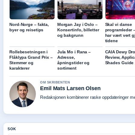
Nord-Norge – fakta,
Morgan Jay i Oslo –
Skal vi danse
byer og reisetips
Konsertinfo, billetter
programleder 
og bakgrunn
har vært vert 
tidene
Rollebesetningen i
Jula Mo i Rana –
CAIA Dewy Dro
Flåklypa Grand Prix –
Adresse,
Review, Applic
Stemmer og
åpningstider og
Shades Guide
karakterer
sortiment
OM SKRIBENTEN
Emil Mats Larsen Olsen
Redaksjonen kombinerer raske oppdateringer med 
SOK