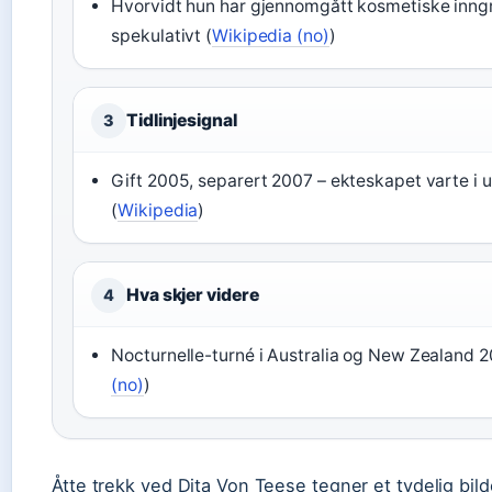
Hvorvidt hun har gjennomgått kosmetiske inngr
spekulativt (
Wikipedia (no)
)
Tidlinjesignal
3
Gift 2005, separert 2007 – ekteskapet varte i u
(
Wikipedia
)
Hva skjer videre
4
Nocturnelle-turné i Australia og New Zealand 
(no)
)
Åtte trekk ved Dita Von Teese tegner et tydelig bil