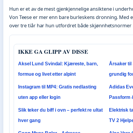
Hun er et av de mest gjenkjennelige ansiktene i under
Von Teese er mer enn bare burleskens dronning. Med e
over tre tiår har hun utfordret både skjønnhetsnormer o
IKKE GA GLIPP AV DISSE
Aksel Lund Svindal: Kjæreste, barn,
Årsaker ti
formue og livet etter alpint
grundig fo
Instagram til MP4: Gratis nedlasting
Adidas Evo
uten app eller login
Passform 
Slik teker du biff i ovn – perfekt re ultat
Elektrisk t
hver gang
TV 2 Hjelp