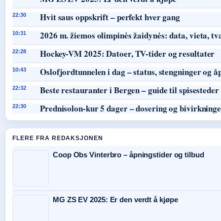
Hvit saus oppskrift – perfekt hver gang
22:30
2026 m. žiemos olimpinės žaidynės: data, vieta, tv
10:31
Hockey-VM 2025: Datoer, TV-tider og resultater
22:28
Oslofjordtunnelen i dag – status, stengninger og å
10:43
Beste restauranter i Bergen – guide til spisesteder
22:32
Prednisolon-kur 5 dager – dosering og bivirkning
22:30
FLERE FRA REDAKSJONEN
Coop Obs Vinterbro – åpningstider og tilbud
MG ZS EV 2025: Er den verdt å kjøpe