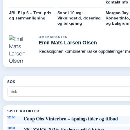
kontaktinfo
JBL Flip 6 – Test, pris
Sobril 10 mg:
Morgan Jay 
og sammenligning
Virkningstid, dosering
Konsertinfo, 
og bilkjøring
og bakgrun
OM SKRIBENTEN
Emil Mats Larsen Olsen
Redaksjonen kombinerer raske oppdateringer med 
SOK
SISTE ARTIKLER
Coop Obs Vinterbro – åpningstider og tilbud
12:50
MG ZS EV 2025: Er den verdt å kjøpe
10:31