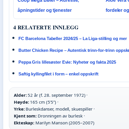
Coop Mega Bøler – Adresse,
Aloe Vera 
åpningstider og tjenester
fordeler og
4 RELATERTE INNLEGG
FC Barcelona Tabeller 2024/25 – La Liga-stilling og mer
Butter Chicken Recipe – Autentisk trinn-for-trinn oppskr
Peppa Gris lillesøster Evie: Nyheter og fakta 2025
Saftig kyllingfilet i form – enkel oppskrift
Alder:
52 år (f. 28. september 1972) ·
Høyde:
165 cm (5’5”) ·
Yrke:
Burleskdanser, modell, skuespiller ·
Kjent som:
Dronningen av burlesk ·
Ekteskap:
Marilyn Manson (2005–2007)