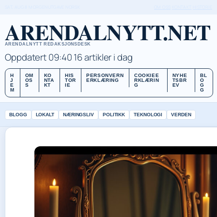
SAT, AUG 8
MORGENUTGAVE
NORSK
OM OSS
KONTAKT
HISTORIE
ARENDALNYTT.NET
ARENDALNYTT REDAKSJONSDESK
Oppdatert 09:40
16 artikler i dag
H
OM
KO
HIS
PERSONVERN
COOKIEE
NYHE
BL
J
OS
NTA
TOR
ERKLÆRING
RKLÆRIN
TSBR
O
E
S
KT
IE
G
EV
G
M
G
BLOGG
LOKALT
NÆRINGSLIV
POLITIKK
TEKNOLOGI
VERDEN