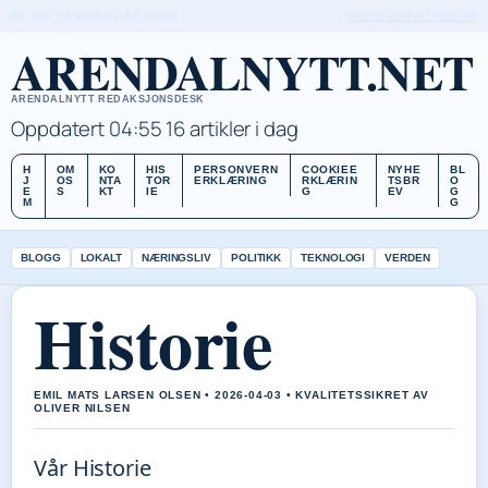
FRI, AUG 7
MORGENUTGAVE
NORSK
OM OSS
KONTAKT
HISTORIE
ARENDALNYTT.NET
ARENDALNYTT REDAKSJONSDESK
Oppdatert 04:55
16 artikler i dag
H
OM
KO
HIS
PERSONVERN
COOKIEE
NYHE
BL
J
OS
NTA
TOR
ERKLÆRING
RKLÆRIN
TSBR
O
E
S
KT
IE
G
EV
G
M
G
BLOGG
LOKALT
NÆRINGSLIV
POLITIKK
TEKNOLOGI
VERDEN
Historie
EMIL MATS LARSEN OLSEN • 2026-04-03 • KVALITETSSIKRET AV
OLIVER NILSEN
Vår Historie