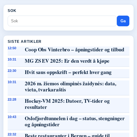
SOK
Ga
SISTE ARTIKLER
Coop Obs Vinterbro – åpningstider og tilbud
12:50
MG ZS EV 2025: Er den verdt å kjøpe
10:31
Hvit saus oppskrift – perfekt hver gang
22:30
2026 m. žiemos olimpinės žaidynės: data,
10:31
vieta, tvarkaraštis
Hockey-VM 2025: Datoer, TV-tider og
22:28
resultater
Oslofjordtunnelen i dag – status, stengninger
10:43
og åpningstider
Beste restauranter i Bergen – guide til
22:32