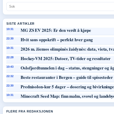
SISTE ARTIKLER
MG ZS EV 2025: Er den verdt å kjøpe
10:31
Hvit saus oppskrift – perfekt hver gang
22:30
2026 m. žiemos olimpinės žaidynės: data, vieta, tv
10:31
Hockey-VM 2025: Datoer, TV-tider og resultater
22:28
Oslofjordtunnelen i dag – status, stengninger og å
10:43
Beste restauranter i Bergen – guide til spisesteder
22:32
Prednisolon-kur 5 dager – dosering og bivirkning
22:30
Minecraft Seed Map: finn malm, svovel og landsby
10:31
FLERE FRA REDAKSJONEN