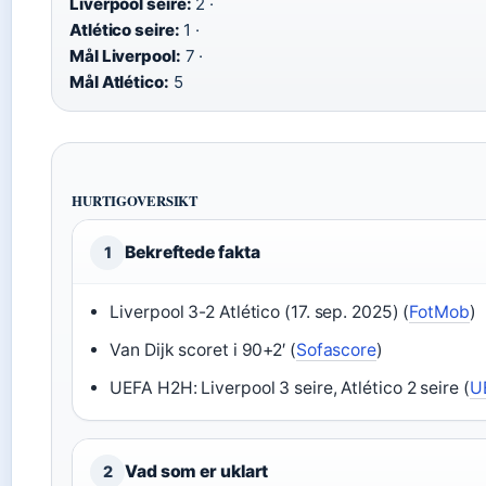
Liverpool seire:
2 ·
Atlético seire:
1 ·
Mål Liverpool:
7 ·
Mål Atlético:
5
HURTIGOVERSIKT
Bekreftede fakta
1
Liverpool 3-2 Atlético (17. sep. 2025) (
FotMob
)
Van Dijk scoret i 90+2′ (
Sofascore
)
UEFA H2H: Liverpool 3 seire, Atlético 2 seire (
U
Vad som er uklart
2