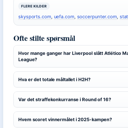
FLERE KILDER
skysports.com
,
uefa.com
,
soccerpunter.com
,
sta
Ofte stilte spørsmål
Hvor mange ganger har Liverpool slått Atlético M
League?
Hva er det totale måltallet i H2H?
Var det straffekonkurranse i Round of 16?
Hvem scoret vinnermålet i 2025-kampen?