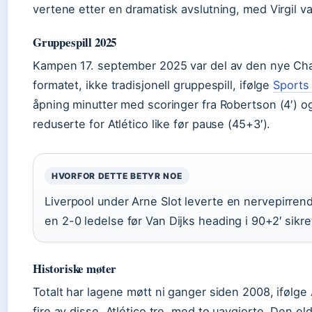
vertene etter en dramatisk avslutning, med Virgil v
Gruppespill 2025
Kampen 17. september 2025 var del av den nye Ch
formatet, ikke tradisjonell gruppespill, ifølge
Sports
åpning minutter med scoringer fra Robertson (4′) og 
reduserte for Atlético like før pause (45+3′).
HVORFOR DETTE BETYR NOE
Liverpool under Arne Slot leverte en nervepirren
en 2-0 ledelse før Van Dijks heading i 90+2′ sikre
Historiske møter
Totalt har lagene møtt ni ganger siden 2008, ifølge
fire av disse, Atlético tre, med to uavgjorte. Den e