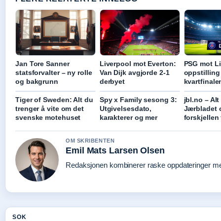
Jan Tore Sanner
Liverpool mot Everton:
PSG mot Li
statsforvalter – ny rolle
Van Dijk avgjorde 2-1
oppstilling 
og bakgrunn
derbyet
kvartfinale
Tiger of Sweden: Alt du
Spy x Family sesong 3:
jbl.no – Al
trenger å vite om det
Utgivelsesdato,
Jærbladet 
svenske motehuset
karakterer og mer
forskjellen
OM SKRIBENTEN
Emil Mats Larsen Olsen
Redaksjonen kombinerer raske oppdateringer med 
SOK