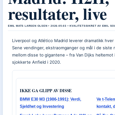
resultater, live
EMIL MATS LARSEN OLSEN • 2026-05-03 • KVALITETSSIKRET AV EMIL S
Liverpool og Atlético Madrid leverer dramatikk hve
Sene vendinger, ekstraomganger og mål i de siste m
mellom disse to gigantene – fra Van Dijks heltemot i
sjokkerte Anfield i 2020.
IKKE GA GLIPP AV DISSE
BMW E30 M3 (1986-1991): Verdi,
Ve t-Tele
Sjeldhet og Investering
kontakt, 