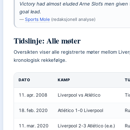
Victory had almost eluded Arne Slot’s men given
goal lead.
—
Sports Mole
(redaksjonell analyse)
Tidslinje: Alle møter
Oversikten viser alle registrerte møter mellom Liver
kronologisk rekkefølge.
DATO
KAMP
T
11. apr. 2008
Liverpool vs Atlético
Ti
18. feb. 2020
Atlético 1-0 Liverpool
Ru
11. mar. 2020
Liverpool 2-3 Atlético (e.e.)
Ru