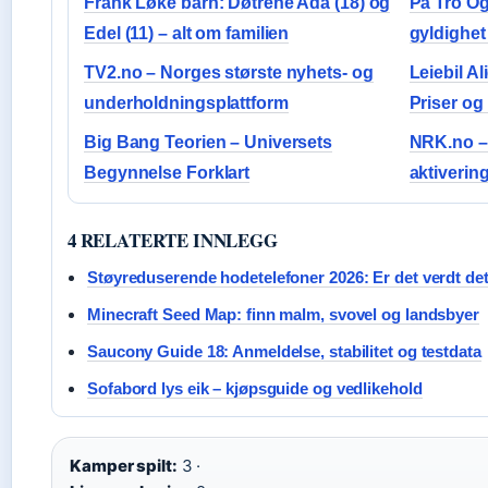
Frank Løke barn: Døtrene Ada (18) og
På Tro Og
Edel (11) – alt om familien
gyldighet 
TV2.no – Norges største nyhets- og
Leiebil Al
underholdningsplattform
Priser og
Big Bang Teorien – Universets
NRK.no – 
Begynnelse Forklart
aktiverin
4 RELATERTE INNLEGG
Støyreduserende hodetelefoner 2026: Er det verdt de
Minecraft Seed Map: finn malm, svovel og landsbyer
Saucony Guide 18: Anmeldelse, stabilitet og testdata
Sofabord lys eik – kjøpsguide og vedlikehold
Kamper spilt:
3 ·