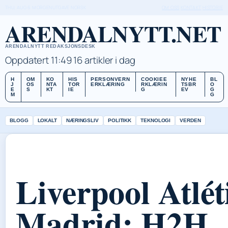
THU, AUG 6
MORGENUTGAVE
NORSK
OM OSS
KONTAKT
HISTORIE
ARENDALNYTT.NET
ARENDALNYTT REDAKSJONSDESK
Oppdatert 11:49
16 artikler i dag
H
OM
KO
HIS
PERSONVERN
COOKIEE
NYHE
BL
J
OS
NTA
TOR
ERKLÆRING
RKLÆRIN
TSBR
O
E
S
KT
IE
G
EV
G
M
G
BLOGG
LOKALT
NÆRINGSLIV
POLITIKK
TEKNOLOGI
VERDEN
Liverpool Atlét
Madrid: H2H,