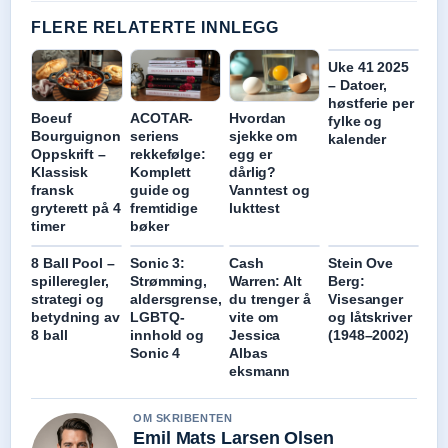
FLERE RELATERTE INNLEGG
Uke 41 2025
– Datoer,
høstferie per
ACOTAR-
Hvordan
Boeuf
fylke og
seriens
sjekke om
Bourguignon
kalender
rekkefølge:
egg er
Oppskrift –
Komplett
dårlig?
Klassisk
guide og
Vanntest og
fransk
fremtidige
lukttest
gryterett på 4
bøker
timer
8 Ball Pool –
Sonic 3:
Cash
Stein Ove
spilleregler,
Strømming,
Warren: Alt
Berg:
strategi og
aldersgrense,
du trenger å
Visesanger
betydning av
LGBTQ-
vite om
og låtskriver
8 ball
innhold og
Jessica
(1948–2002)
Sonic 4
Albas
eksmann
OM SKRIBENTEN
Emil Mats Larsen Olsen