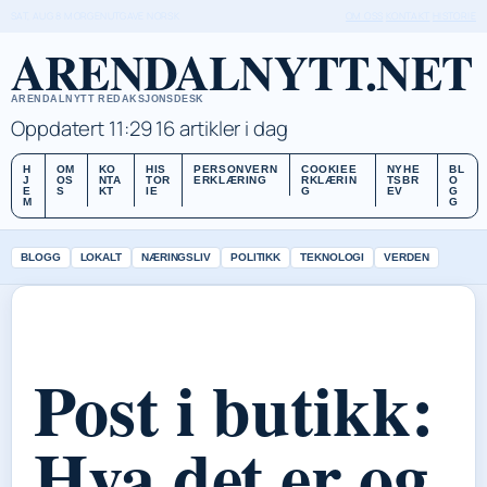
SAT, AUG 8
MORGENUTGAVE
NORSK
OM OSS
KONTAKT
HISTORIE
ARENDALNYTT.NET
ARENDALNYTT REDAKSJONSDESK
Oppdatert 11:29
16 artikler i dag
H
OM
KO
HIS
PERSONVERN
COOKIEE
NYHE
BL
J
OS
NTA
TOR
ERKLÆRING
RKLÆRIN
TSBR
O
E
S
KT
IE
G
EV
G
M
G
BLOGG
LOKALT
NÆRINGSLIV
POLITIKK
TEKNOLOGI
VERDEN
Post i butikk:
Hva det er og