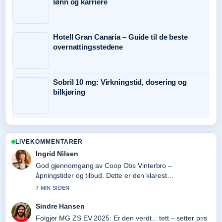
lønn og karriere
Hotell Gran Canaria – Guide til de beste
overnattingsstedene
Sobril 10 mg: Virkningstid, dosering og
bilkjøring
LIVEKOMMENTARER
Ingrid Nilsen
God gjennomgang av Coop Obs Vinterbro –
åpningstider og tilbud. Dette er den klarest
oppsummeringen i dag.
7 MIN SIDEN
Sindre Hansen
Folgjer MG ZS EV 2025: Er den verdt... tett – setter pris