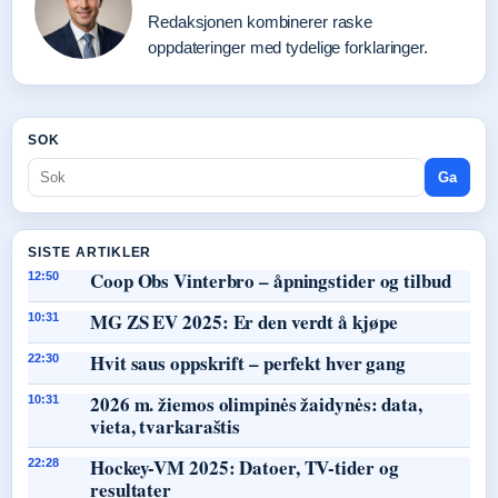
Redaksjonen kombinerer raske
oppdateringer med tydelige forklaringer.
SOK
Ga
SISTE ARTIKLER
Coop Obs Vinterbro – åpningstider og tilbud
12:50
MG ZS EV 2025: Er den verdt å kjøpe
10:31
Hvit saus oppskrift – perfekt hver gang
22:30
2026 m. žiemos olimpinės žaidynės: data,
10:31
vieta, tvarkaraštis
Hockey-VM 2025: Datoer, TV-tider og
22:28
resultater