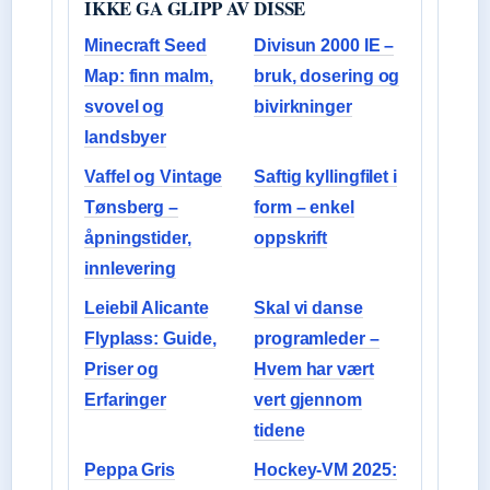
IKKE GA GLIPP AV DISSE
Minecraft Seed
Divisun 2000 IE –
Map: finn malm,
bruk, dosering og
svovel og
bivirkninger
landsbyer
Vaffel og Vintage
Saftig kyllingfilet i
Tønsberg –
form – enkel
åpningstider,
oppskrift
innlevering
Leiebil Alicante
Skal vi danse
Flyplass: Guide,
programleder –
Priser og
Hvem har vært
Erfaringer
vert gjennom
tidene
Peppa Gris
Hockey-VM 2025: