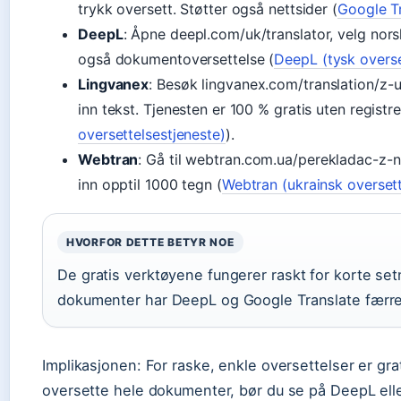
trykk oversett. Støtter også nettsider (
Google Tr
DeepL
: Åpne deepl.com/uk/translator, velg nors
også dokumentoversettelse (
DeepL (tysk overse
Lingvanex
: Besøk lingvanex.com/translation/z-u
inn tekst. Tjenesten er 100 % gratis uten registre
oversettelsestjeneste)
).
Webtran
: Gå til webtran.com.ua/perekladac-z-
inn opptil 1000 tegn (
Webtran (ukrainsk overset
HVORFOR DETTE BETYR NOE
De gratis verktøyene fungerer raskt for korte setn
dokumenter har DeepL og Google Translate færr
Implikasjonen: For raske, enkle oversettelser er g
oversette hele dokumenter, bør du se på DeepL eller