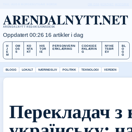
THU, AUG 6
MORGENUTGAVE
NORSK
OM OSS
KONTAKT
HISTORIE
ARENDALNYTT.NET
ARENDALNYTT REDAKSJONSDESK
Oppdatert 00:26
16 artikler i dag
H
OM
KO
HIS
PERSONVERN
COOKIEE
NYHE
BL
J
OS
NTA
TOR
ERKLÆRING
RKLÆRIN
TSBR
O
E
S
KT
IE
G
EV
G
M
G
BLOGG
LOKALT
NÆRINGSLIV
POLITIKK
TEKNOLOGI
VERDEN
Перекладач з 
українську: н