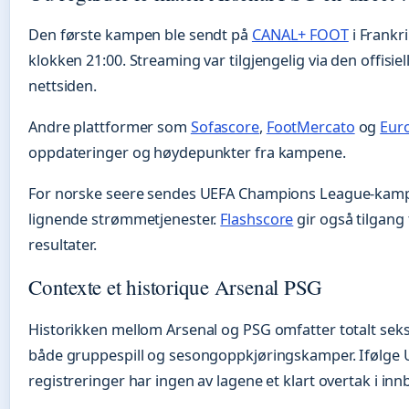
Den første kampen ble sendt på
CANAL+ FOOT
i Frankri
klokken 21:00. Streaming var tilgjengelig via den offisi
nettsiden.
Andre plattformer som
Sofascore
,
FootMercato
og
Eur
oppdateringer og høydepunkter fra kampene.
For norske seere sendes UEFA Champions League-kamper
lignende strømmetjenester.
Flashscore
gir også tilgang 
resultater.
Contexte et historique Arsenal PSG
Historikken mellom Arsenal og PSG omfatter totalt seks
både gruppespill og sesongoppkjøringskamper. Ifølge UE
registreringer har ingen av lagene et klart overtak i in