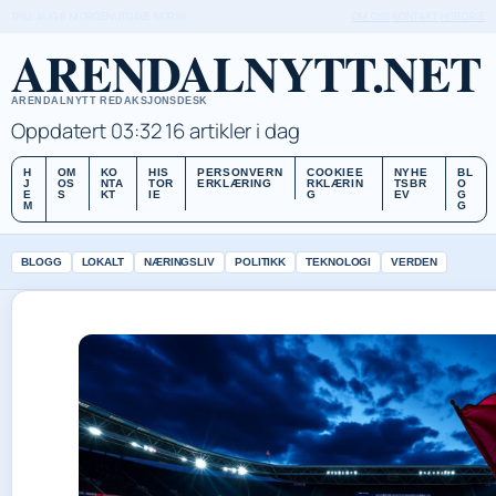
THU, AUG 6
MORGENUTGAVE
NORSK
OM OSS
KONTAKT
HISTORIE
ARENDALNYTT.NET
ARENDALNYTT REDAKSJONSDESK
Oppdatert 03:32
16 artikler i dag
H
OM
KO
HIS
PERSONVERN
COOKIEE
NYHE
BL
J
OS
NTA
TOR
ERKLÆRING
RKLÆRIN
TSBR
O
E
S
KT
IE
G
EV
G
M
G
BLOGG
LOKALT
NÆRINGSLIV
POLITIKK
TEKNOLOGI
VERDEN