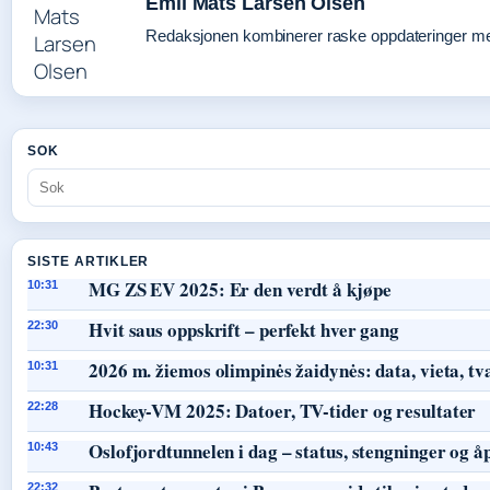
Emil Mats Larsen Olsen
Redaksjonen kombinerer raske oppdateringer med 
SOK
SISTE ARTIKLER
MG ZS EV 2025: Er den verdt å kjøpe
10:31
Hvit saus oppskrift – perfekt hver gang
22:30
2026 m. žiemos olimpinės žaidynės: data, vieta, tv
10:31
Hockey-VM 2025: Datoer, TV-tider og resultater
22:28
Oslofjordtunnelen i dag – status, stengninger og å
10:43
22:32