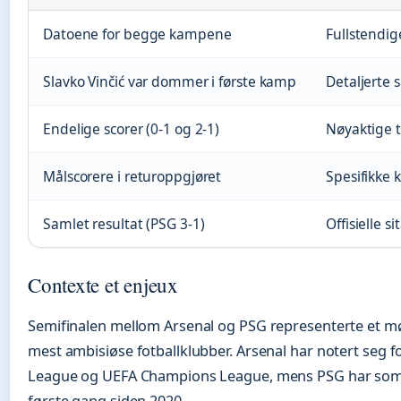
Datoene for begge kampene
Fullstendig
Slavko Vinčić var dommer i første kamp
Detaljerte 
Endelige scorer (0-1 og 2-1)
Nøyaktige t
Målscorere i returoppgjøret
Spesifikke 
Samlet resultat (PSG 3-1)
Offisielle s
Contexte et enjeux
Semifinalen mellom Arsenal og PSG representerte et m
mest ambisiøse fotballklubber. Arsenal har notert seg f
League og UEFA Champions League, mens PSG har som 
første gang siden 2020.