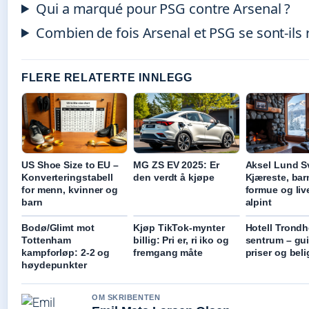
Qui a marqué pour PSG contre Arsenal ?
Combien de fois Arsenal et PSG se sont-ils 
FLERE RELATERTE INNLEGG
US Shoe Size to EU –
MG ZS EV 2025: Er
Aksel Lund S
Konverteringstabell
den verdt å kjøpe
Kjæreste, bar
for menn, kvinner og
formue og live
barn
alpint
Bodø/Glimt mot
Kjøp TikTok-mynter
Hotell Trond
Tottenham
billig: Pri er, ri iko og
sentrum – gui
kampforløp: 2-2 og
fremgang måte
priser og bel
høydepunkter
OM SKRIBENTEN