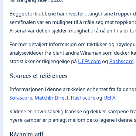
Begge storklubbene har investert tungt i sine tropper d
semifinalen var en mulighet til å måle seg mot toppkandi
Arsenal var det en sjelden mulighet til å nå en finale i t
For mer detaljert informasjon om taktikker og høydepun
analysevideoer fra blant andre Winamax som dekker ka
statistikker er tilgjengelige på
UEFA.com
og
Flashscore
.
Sources et références
Informasjonen i denne artikkelen er hentet fra følgende
Sofascore
,
MatchEnDirect
,
Flashscore
og
UEFA
.
Kildene er hovedsakelig franske og dekker kampene fra
nyere kamper er planlagt mellom de to lagene i denne 
Récapitulatif