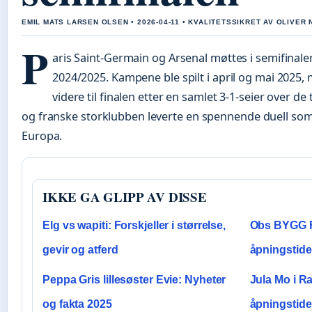
EMIL MATS LARSEN OLSEN • 2026-04-11 • KVALITETSSIKRET AV OLIVER 
P
aris Saint-Germain og Arsenal møttes i semifina
2024/2025. Kampene ble spilt i april og mai 2025, 
videre til finalen etter en samlet 3-1-seier over 
og franske storklubben leverte en spennende duell som 
Europa.
IKKE GA GLIPP AV DISSE
Elg vs wapiti: Forskjeller i størrelse,
Obs BYGG F
gevir og atferd
åpningstide
Peppa Gris lillesøster Evie: Nyheter
Jula Mo i R
og fakta 2025
åpningstide