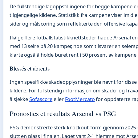
De fullstendige lagoppstillingene for begge kampene er i
tilgjengelige kildene. Statistikk fra kampene viser imidl
sider og målscoring som reflekterte den offensive kapas
Ifølge flere fotballstatistikknettsteder hadde Arsenal e
med 13 seire på 20 kamper, noe som tilsvarer en seiers
klarte også å holde buret rent i 50 prosent av kampene
Blessés et absents
Ingen spesifikke skadeopplysninger ble nevnt for disse 
kildene. For fullstendig informasjon om skader og frav
å sjekke
Sofascore
eller
FootMercato
for oppdaterte rap
Pronostics et résultats Arsenal vs PSG
PSG demonstrerte sterk knockout-form gjennom 2025-se
slutt en plass i finalen. Laget vant 2-1 hjemme mot Arsen