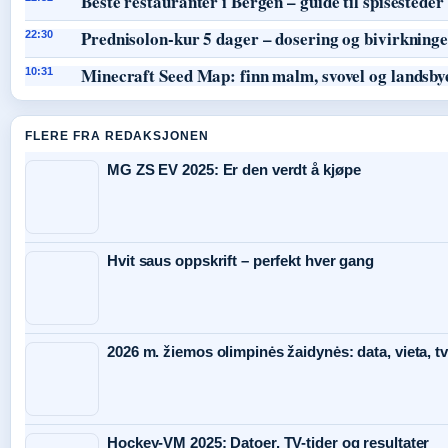
Beste restauranter i Bergen – guide til spisesteder
Prednisolon-kur 5 dager – dosering og bivirkning
22:30
Minecraft Seed Map: finn malm, svovel og landsby
10:31
FLERE FRA REDAKSJONEN
MG ZS EV 2025: Er den verdt å kjøpe
Hvit saus oppskrift – perfekt hver gang
2026 m. žiemos olimpinės žaidynės: data, vieta, tv
Hockey-VM 2025: Datoer, TV-tider og resultater