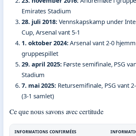
23. november 2016:
Andremøte i gruppesp
Emirates Stadium
28. juli 2018:
Vennskapskamp under Inte
Cup, Arsenal vant 5-1
1. oktober 2024:
Arsenal vant 2-0 hjemm
gruppespillet
29. april 2025:
Første semifinale, PSG van
Stadium
7. mai 2025:
Retursemifinale, PSG vant 2-1
(3-1 samlet)
Ce que nous savons avec certitude
INFORMATIONS CONFIRMÉES
INFORMATI