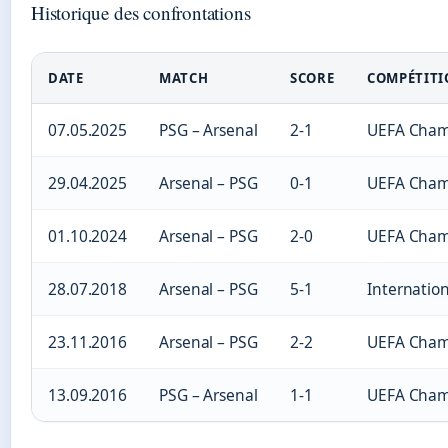
Historique des confrontations
DATE
MATCH
SCORE
COMPÉTIT
07.05.2025
PSG – Arsenal
2-1
UEFA Cham
29.04.2025
Arsenal – PSG
0-1
UEFA Cham
01.10.2024
Arsenal – PSG
2-0
UEFA Cham
28.07.2018
Arsenal – PSG
5-1
Internatio
23.11.2016
Arsenal – PSG
2-2
UEFA Cham
13.09.2016
PSG – Arsenal
1-1
UEFA Cham