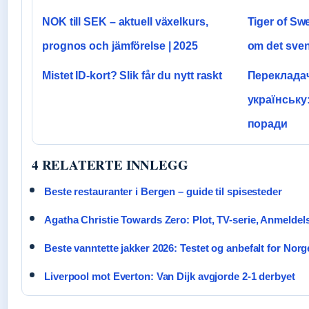
NOK till SEK – aktuell växelkurs,
Tiger of Swe
prognos och jämförelse | 2025
om det sve
Mistet ID-kort? Slik får du nytt raskt
Перекладач
українську
поради
4 RELATERTE INNLEGG
Beste restauranter i Bergen – guide til spisesteder
Agatha Christie Towards Zero: Plot, TV-serie, Anmeldel
Beste vanntette jakker 2026: Testet og anbefalt for Norg
Liverpool mot Everton: Van Dijk avgjorde 2-1 derbyet