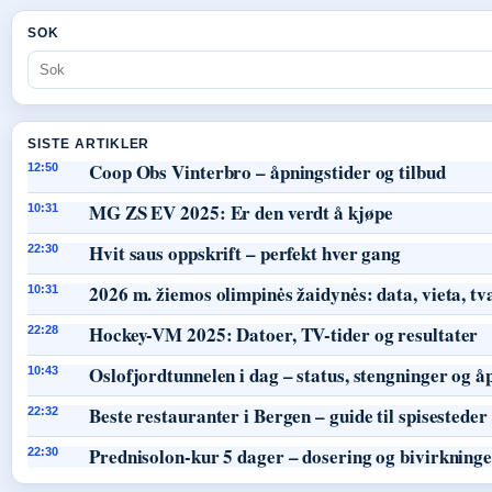
SOK
SISTE ARTIKLER
Coop Obs Vinterbro – åpningstider og tilbud
12:50
MG ZS EV 2025: Er den verdt å kjøpe
10:31
Hvit saus oppskrift – perfekt hver gang
22:30
2026 m. žiemos olimpinės žaidynės: data, vieta, tv
10:31
Hockey-VM 2025: Datoer, TV-tider og resultater
22:28
Oslofjordtunnelen i dag – status, stengninger og å
10:43
Beste restauranter i Bergen – guide til spisesteder
22:32
Prednisolon-kur 5 dager – dosering og bivirkning
22:30