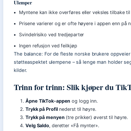
Ulemper
Myntene kan ikke overføres eller veksles tilbake ti
Prisene varierer og er ofte høyere i appen enn på n
Svindelrisiko ved tredjeparter
Ingen refusjon ved feilkjøp
The balance: For de fleste norske brukere oppveie
støtteaspektet ulempene – så lenge man holder seg t
kilder.
Trinn for trinn: Slik kjøper du Ti
Åpne TikTok-appen
og logg inn.
Trykk på Profil
nederst til høyre.
Trykk på menyen
(tre prikker) øverst til høyre.
Velg Saldo
, deretter «Få mynter».