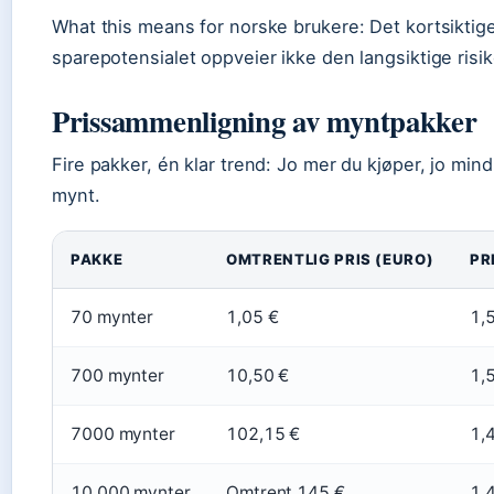
What this means for norske brukere: Det kortsiktig
sparepotensialet oppveier ikke den langsiktige risi
Prissammenligning av myntpakker
Fire pakker, én klar trend: Jo mer du kjøper, jo mind
mynt.
PAKKE
OMTRENTLIG PRIS (EURO)
PR
70 mynter
1,05 €
1,
700 mynter
10,50 €
1,
7000 mynter
102,15 €
1,
10 000 mynter
Omtrent 145 €
1,