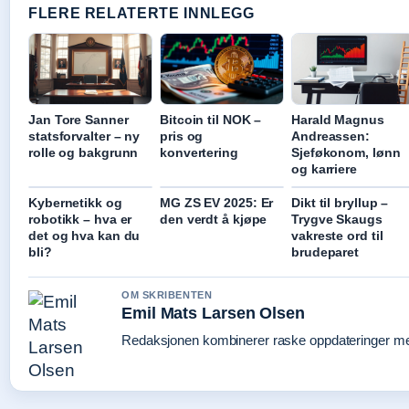
FLERE RELATERTE INNLEGG
Jan Tore Sanner
Bitcoin til NOK –
Harald Magnus
statsforvalter – ny
pris og
Andreassen:
rolle og bakgrunn
konvertering
Sjeføkonom, lønn
og karriere
Kybernetikk og
MG ZS EV 2025: Er
Dikt til bryllup –
robotikk – hva er
den verdt å kjøpe
Trygve Skaugs
det og hva kan du
vakreste ord til
bli?
brudeparet
OM SKRIBENTEN
Emil Mats Larsen Olsen
Redaksjonen kombinerer raske oppdateringer med 