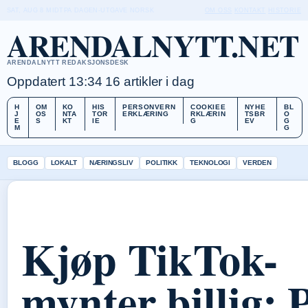
SAT, AUG 8
MIDTPA DAGEN-UTGAVE
NORSK
OM OSS
KONTAKT
HISTORIE
ARENDALNYTT.NET
ARENDALNYTT REDAKSJONSDESK
Oppdatert 13:34
16 artikler i dag
H
OM
KO
HIS
PERSONVERN
COOKIEE
NYHE
BL
J
OS
NTA
TOR
ERKLÆRING
RKLÆRIN
TSBR
O
E
S
KT
IE
G
EV
G
M
G
BLOGG
LOKALT
NÆRINGSLIV
POLITIKK
TEKNOLOGI
VERDEN
Kjøp TikTok-
mynter billig: P