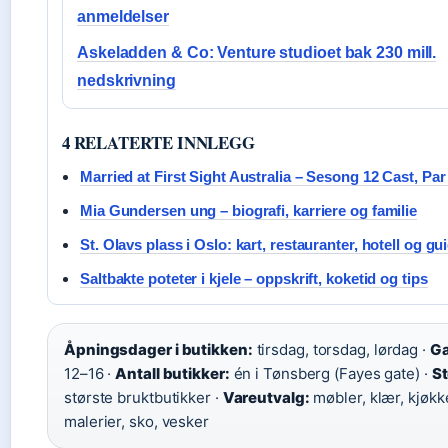
anmeldelser
Askeladden & Co: Venture studioet bak 230 mill.
nedskrivning
4 RELATERTE INNLEGG
Married at First Sight Australia – Sesong 12 Cast, Par
Mia Gundersen ung – biografi, karriere og familie
St. Olavs plass i Oslo: kart, restauranter, hotell og gu
Saltbakte poteter i kjele – oppskrift, koketid og tips
Åpningsdager i butikken:
tirsdag, torsdag, lørdag ·
Ga
12–16 ·
Antall butikker:
én i Tønsberg (Fayes gate) ·
St
største bruktbutikker ·
Vareutvalg:
møbler, klær, kjøkk
malerier, sko, vesker