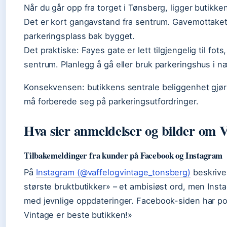
Når du går opp fra torget i Tønsberg, ligger butikken
Det er kort gangavstand fra sentrum. Gavemottaket 
parkeringsplass bak bygget.
Det praktiske: Fayes gate er lett tilgjengelig til fo
sentrum. Planlegg å gå eller bruk parkeringshus i n
Konsekvensen: butikkens sentrale beliggenhet gjør d
må forberede seg på parkeringsutfordringer.
Hva sier anmeldelser og bilder om V
Tilbakemeldinger fra kunder på Facebook og Instagram
På
Instagram (@vaffelogvintage_tonsberg)
beskrive
største bruktbutikker» – et ambisiøst ord, men Inst
med jevnlige oppdateringer. Facebook-siden har pos
Vintage er beste butikken!»