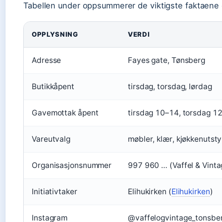
Tabellen under oppsummerer de viktigste faktaene o
OPPLYSNING
VERDI
Adresse
Fayes gate, Tønsberg
Butikkåpent
tirsdag, torsdag, lørdag
Gavemottak åpent
tirsdag 10–14, torsdag 1
Vareutvalg
møbler, klær, kjøkkenutsty
Organisasjonsnummer
997 960 … (Vaffel & Vint
Initiativtaker
Elihukirken (
Elihukirken
)
Instagram
@vaffelogvintage_tonsber