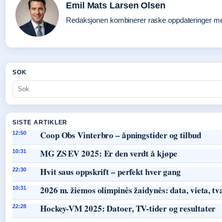
Emil Mats Larsen Olsen
Redaksjonen kombinerer raske oppdateringer med 
SOK
SISTE ARTIKLER
Coop Obs Vinterbro – åpningstider og tilbud
12:50
MG ZS EV 2025: Er den verdt å kjøpe
10:31
Hvit saus oppskrift – perfekt hver gang
22:30
2026 m. žiemos olimpinės žaidynės: data, vieta, tv
10:31
Hockey-VM 2025: Datoer, TV-tider og resultater
22:28