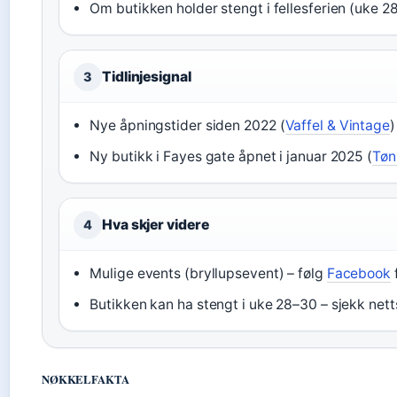
Om butikken holder stengt i fellesferien (uke 2
Tidlinjesignal
3
Nye åpningstider siden 2022 (
Vaffel & Vintage
)
Ny butikk i Fayes gate åpnet i januar 2025 (
Tøn
Hva skjer videre
4
Mulige events (bryllupsevent) – følg
Facebook
Butikken kan ha stengt i uke 28–30 – sjekk netts
NØKKELFAKTA