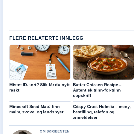
FLERE RELATERTE INNLEGG
Mistet ID-kort? Slik får du nytt
Butter Chicken Recipe –
raskt
Autentisk trinn-for-trinn
oppskrift
Minecraft Seed Map: finn
Crispy Crust Holmlia – meny,
malm, svovel og landsbyer
bestilling, telefon og
anmeldelser
OM SKRIBENTEN