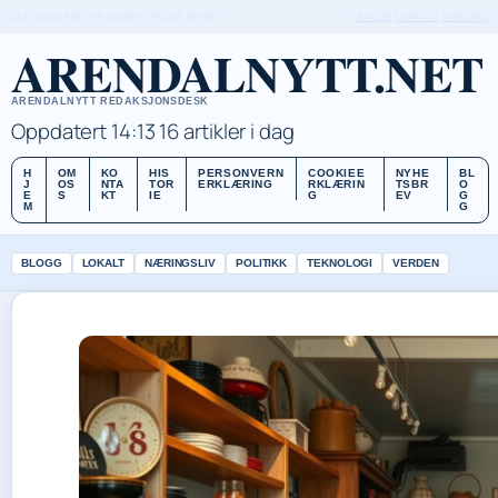
SAT, AUG 8
MIDTPA DAGEN-UTGAVE
NORSK
OM OSS
KONTAKT
HISTORIE
ARENDALNYTT.NET
ARENDALNYTT REDAKSJONSDESK
Oppdatert 14:13
16 artikler i dag
H
OM
KO
HIS
PERSONVERN
COOKIEE
NYHE
BL
J
OS
NTA
TOR
ERKLÆRING
RKLÆRIN
TSBR
O
E
S
KT
IE
G
EV
G
M
G
BLOGG
LOKALT
NÆRINGSLIV
POLITIKK
TEKNOLOGI
VERDEN