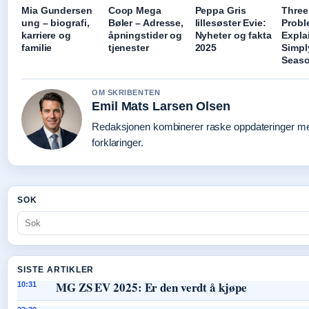
Mia Gundersen
Coop Mega
Peppa Gris
Three
ung – biografi,
Bøler – Adresse,
lillesøster Evie:
Probl
karriere og
åpningstider og
Nyheter og fakta
Expla
familie
tjenester
2025
Simpl
Seaso
OM SKRIBENTEN
Emil Mats Larsen Olsen
Redaksjonen kombinerer raske oppdateringer me
forklaringer.
SOK
SISTE ARTIKLER
MG ZS EV 2025: Er den verdt å kjøpe
10:31