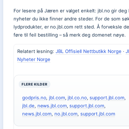
For lesere på Jæren er valget enkelt: jbl.no gir deg 
nyheter du ikke finner andre steder. For de som sø
lydprodukter, er no.jbl.com rett sted. Å forveksle d
føre til feil bestilling – så merk deg domenet nøye.
Relatert lesning:
JBL Offisiell Nettbutikk Norge
·
J
Nyheter Norge
FLERE KILDER
godpris.no
,
jbl.com
,
jbl.co.no
,
support.jbl.com
,
jbl.de
,
news.jbl.com
,
support.jbl.com
,
news.jbl.com
,
no.jbl.com
,
support.jbl.com