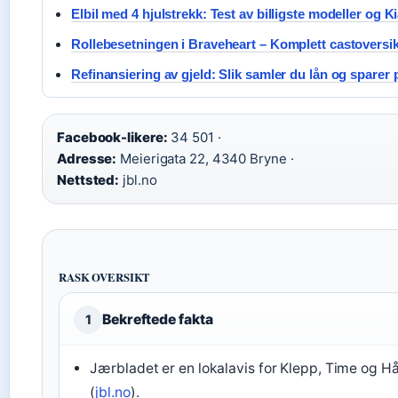
Elbil med 4 hjulstrekk: Test av billigste modeller og K
Rollebesetningen i Braveheart – Komplett castoversik
Refinansiering av gjeld: Slik samler du lån og sparer
Facebook-likere:
34 501 ·
Adresse:
Meierigata 22, 4340 Bryne ·
Nettsted:
jbl.no
RASK OVERSIKT
Bekreftede fakta
1
Jærbladet er en lokalavis for Klepp, Time og H
(
jbl.no
).