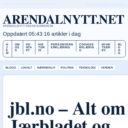
THU, AUG 6
MORGENUTGAVE
NORSK
OM OSS
KONTAKT
HISTORIE
ARENDALNYTT.NET
ARENDALNYTT REDAKSJONSDESK
Oppdatert 05:43
16 artikler i dag
H
OM
KO
HIS
PERSONVERN
COOKIEE
NYHE
BL
J
OS
NTA
TOR
ERKLÆRING
RKLÆRIN
TSBR
O
E
S
KT
IE
G
EV
G
M
G
BLOGG
LOKALT
NÆRINGSLIV
POLITIKK
TEKNOLOGI
VERDEN
jbl.no – Alt om
Jærbladet og