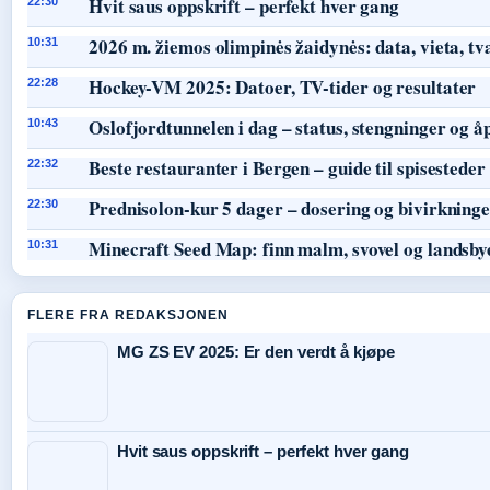
Hvit saus oppskrift – perfekt hver gang
22:30
2026 m. žiemos olimpinės žaidynės: data, vieta, tv
10:31
Hockey-VM 2025: Datoer, TV-tider og resultater
22:28
Oslofjordtunnelen i dag – status, stengninger og å
10:43
Beste restauranter i Bergen – guide til spisesteder
22:32
Prednisolon-kur 5 dager – dosering og bivirkning
22:30
Minecraft Seed Map: finn malm, svovel og landsby
10:31
FLERE FRA REDAKSJONEN
MG ZS EV 2025: Er den verdt å kjøpe
Hvit saus oppskrift – perfekt hver gang