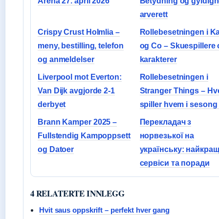
Arena 27. april 2026
Betydning og gyldighe
arverett
Crispy Crust Holmlia –
Rollebesetningen i Ka
meny, bestilling, telefon
og Co – Skuespillere
og anmeldelser
karakterer
Liverpool mot Everton:
Rollebesetningen i
Van Dijk avgjorde 2-1
Stranger Things – H
derbyet
spiller hvem i sesong
Brann Kamper 2025 –
Перекладач з
Fullstendig Kampoppsett
норвезької на
og Datoer
українську: найкращ
сервіси та поради
4 RELATERTE INNLEGG
Hvit saus oppskrift – perfekt hver gang