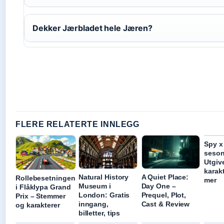
Dekker Jærbladet hele Jæren?
FLERE RELATERTE INNLEGG
Spy x
seson
Utgiv
karak
Natural History
A Quiet Place:
Rollebesetningen
mer
Museum i
Day One –
i Flåklypa Grand
London: Gratis
Prequel, Plot,
Prix – Stemmer
inngang,
Cast & Review
og karakterer
billetter, tips