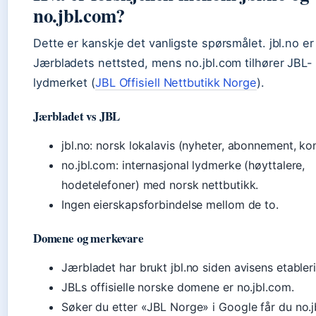
no.jbl.com?
Dette er kanskje det vanligste spørsmålet. jbl.no er
Jærbladets nettsted, mens no.jbl.com tilhører JBL-
lydmerket (
JBL Offisiell Nettbutikk Norge
).
Jærbladet vs JBL
jbl.no: norsk lokalavis (nyheter, abonnement, kon
no.jbl.com: internasjonal lydmerke (høyttalere,
hodetelefoner) med norsk nettbutikk.
Ingen eierskapsforbindelse mellom de to.
Domene og merkevare
Jærbladet har brukt jbl.no siden avisens etabler
JBLs offisielle norske domene er no.jbl.com.
Søker du etter «JBL Norge» i Google får du no.