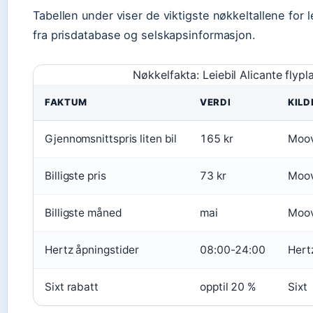
Tabellen under viser de viktigste nøkkeltallene for l
fra prisdatabase og selskapsinformasjon.
Nøkkelfakta: Leiebil Alicante flypl
FAKTUM
VERDI
KILD
Gjennomsnittspris liten bil
165 kr
Moov
Billigste pris
73 kr
Moov
Billigste måned
mai
Moov
Hertz åpningstider
08:00-24:00
Hert
Sixt rabatt
opptil 20 %
Sixt