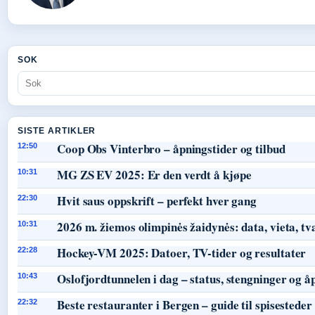
SOK
SISTE ARTIKLER
Coop Obs Vinterbro – åpningstider og tilbud
12:50
MG ZS EV 2025: Er den verdt å kjøpe
10:31
Hvit saus oppskrift – perfekt hver gang
22:30
2026 m. žiemos olimpinės žaidynės: data, vieta, tv
10:31
Hockey-VM 2025: Datoer, TV-tider og resultater
22:28
Oslofjordtunnelen i dag – status, stengninger og å
10:43
Beste restauranter i Bergen – guide til spisesteder
22:32