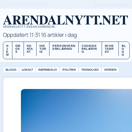
SAT, AUG 8
MORGENUTGAVE
NORSK
OM OSS
KONTAKT
HISTORIE
ARENDALNYTT.NET
ARENDALNYTT REDAKSJONSDESK
Oppdatert 11:31
16 artikler i dag
H
OM
KO
HIS
PERSONVERN
COOKIEE
NYHE
BL
J
OS
NTA
TOR
ERKLÆRING
RKLÆRIN
TSBR
O
E
S
KT
IE
G
EV
G
M
G
BLOGG
LOKALT
NÆRINGSLIV
POLITIKK
TEKNOLOGI
VERDEN