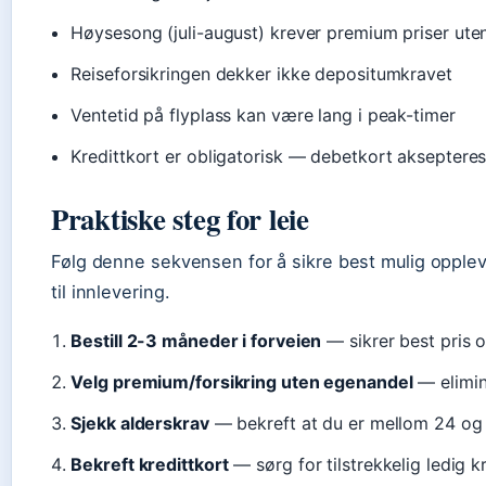
Høysesong (juli-august) krever premium priser ute
Reiseforsikringen dekker ikke depositumkravet
Ventetid på flyplass kan være lang i peak-timer
Kredittkort er obligatorisk — debetkort aksepteres
Praktiske steg for leie
Følg denne sekvensen for å sikre best mulig oppleve
til innlevering.
Bestill 2-3 måneder i forveien
— sikrer best pris o
Velg premium/forsikring uten egenandel
— elimin
Sjekk alderskrav
— bekreft at du er mellom 24 og 
Bekreft kredittkort
— sørg for tilstrekkelig ledig 