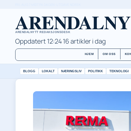
FRI, AUG 7
MIDTPA DAGEN-UTGAVE
NORSK
ARENDALNY
ARENDALNYTT REDAKSJONSDESK
Oppdatert 12:24
16 artikler i dag
HJEM
OM OSS
KO
BLOGG
LOKALT
NÆRINGSLIV
POLITIKK
TEKNOLOGI