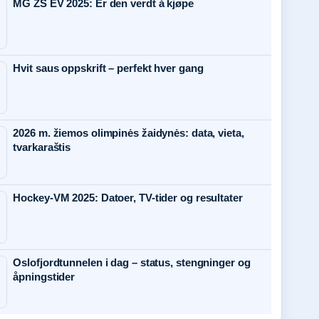
MG ZS EV 2025: Er den verdt å kjøpe
Hvit saus oppskrift – perfekt hver gang
2026 m. žiemos olimpinės žaidynės: data, vieta,
tvarkaraštis
Hockey-VM 2025: Datoer, TV-tider og resultater
Oslofjordtunnelen i dag – status, stengninger og
åpningstider