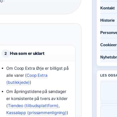
0 ·
Kontakt
Historie
Personve
Cookieer
Hva som er uklart
2
Nyhetsbr
Om Coop Extra Ørje er billigst på
alle varer (
Coop Extra
LES OGS
(butikkjede)
)
Om åpningstidene på søndager
er konsistente på tvers av kilder
(
Tiendeo (tilbudsplattform)
,
Kassalapp (prissammenligning)
)