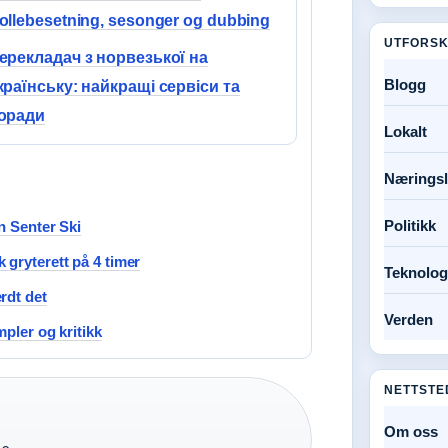
ollebesetning, sesonger og dubbing
UTFORSK
ерекладач з норвезької на
Blogg
країнську: найкращі сервіси та
оради
Lokalt
Næringsl
Politikk
n Senter Ski
 gryterett på 4 timer
Teknolog
rdt det
Verden
pler og kritikk
NETTSTE
Om oss