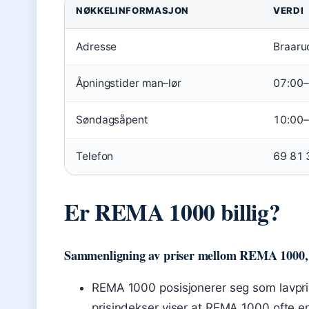
NØKKELINFORMASJON
VERDI
Adresse
Braaru
Åpningstider man–lør
07:00–
Søndagsåpent
10:00–
Telefon
69 81 
Er REMA 1000 billig?
Sammenligning av priser mellom REMA 1000,
REMA 1000 posisjonerer seg som lavpri
prisindekser viser at REMA 1000 ofte er 