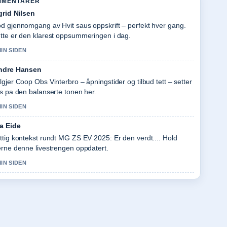
MMENTARER
grid Nilsen
d gjennomgang av Hvit saus oppskrift – perfekt hver gang.
tte er den klarest oppsummeringen i dag.
MIN SIDEN
ndre Hansen
lgjer Coop Obs Vinterbro – åpningstider og tilbud tett – setter
is pa den balanserte tonen her.
MIN SIDEN
a Eide
ttig kontekst rundt MG ZS EV 2025: Er den verdt.... Hold
erne denne livestrengen oppdatert.
MIN SIDEN