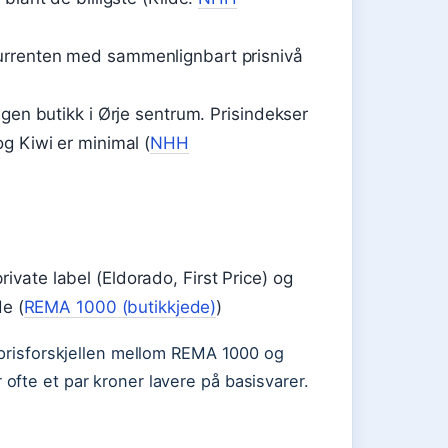
urrenten med sammenlignbart prisnivå
ngen butikk i Ørje sentrum. Prisindekser
g Kiwi er minimal (
NHH
vate label (Eldorado, First Price) og
de (
REMA 1000 (butikkjede)
)
 prisforskjellen mellom REMA 1000 og
ofte et par kroner lavere på basisvarer.