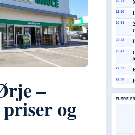
10:31
H
22:30
2
10:31
t
22:28
O
10:43
B
22:32
rje –
P
22:30
 priser og
FLERE F