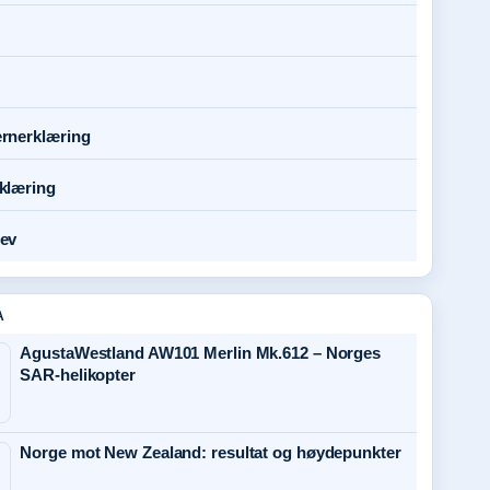
rnerklæring
klæring
ev
A
AgustaWestland AW101 Merlin Mk.612 – Norges
SAR-helikopter
Norge mot New Zealand: resultat og høydepunkter