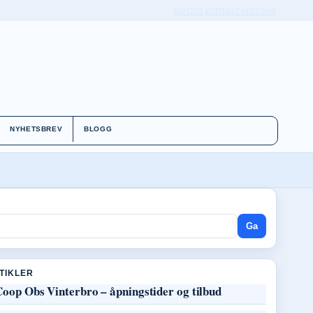
OM OSS
KONTAKT
HISTORIE
NYHETSBREV
BLOGG
Ga
RTIKLER
oop Obs Vinterbro – åpningstider og tilbud