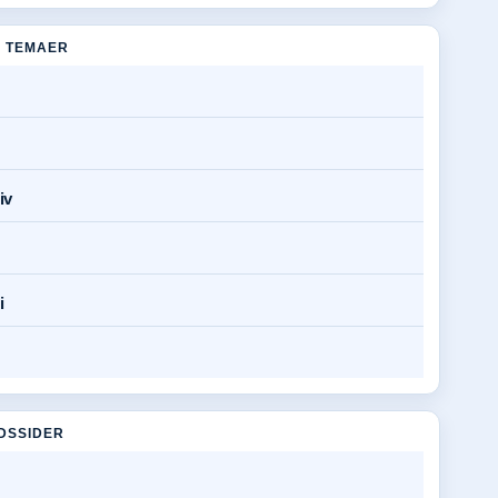
 TEMAER
iv
i
DSSIDER