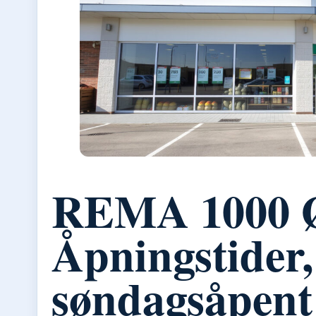
REMA 1000 Ø
Åpningstider,
søndagsåpent