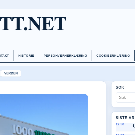
TT.NET
NTAKT
HISTORIE
PERSONVERNERKLÆRING
COOKIEERKLÆRING
VERDEN
SOK
SISTE A
C
12:50