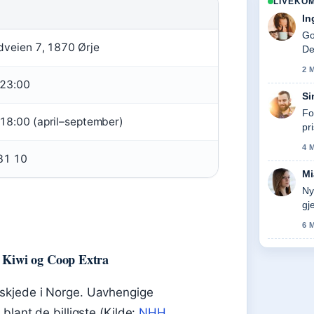
LIVEKO
In
Go
dveien 7, 1870 Ørje
De
2 
23:00
Si
Fo
18:00 (april–september)
pr
4 
31 10
Mi
Ny
gj
6 
 Kiwi og Coop Extra
skjede i Norge. Uavhengige
blant de billigste (Kilde:
NHH