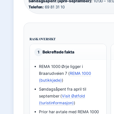
Søndagsåpent (april–september):
10:00 – 18:0
Telefon:
69 81 31 10
RASK OVERSIKT
Bekreftede fakta
1
REMA 1000 Ørje ligger i
Braarudveien 7 (
REMA 1000
(butikkjede)
)
Søndagsåpent fra april til
september (
Visit Østfold
(turistinformasjon)
)
Prior har avtale med REMA 1000