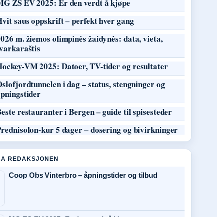
MG ZS EV 2025: Er den verdt å kjøpe
vit saus oppskrift – perfekt hver gang
026 m. žiemos olimpinės žaidynės: data, vieta,
varkaraštis
Hockey-VM 2025: Datoer, TV-tider og resultater
slofjordtunnelen i dag – status, stengninger og
åpningstider
este restauranter i Bergen – guide til spisesteder
rednisolon-kur 5 dager – dosering og bivirkninger
RA REDAKSJONEN
Coop Obs Vinterbro – åpningstider og tilbud