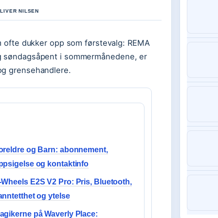
OLIVER NILSEN
om ofte dukker opp som førstevalg: REMA
 og søndagsåpent i sommermånedene, er
 og grensehandlere.
oreldre og Barn: abonnement,
ppsigelse og kontaktinfo
-Wheels E2S V2 Pro: Pris, Bluetooth,
anntetthet og ytelse
agikerne på Waverly Place: