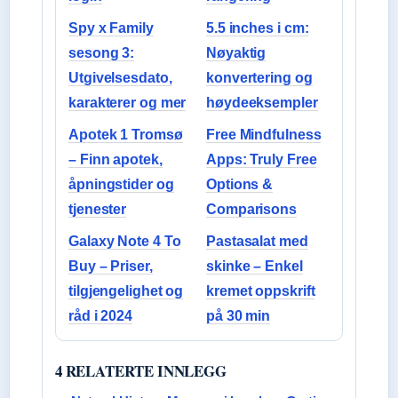
Spy x Family
5.5 inches i cm:
sesong 3:
Nøyaktig
Utgivelsesdato,
konvertering og
karakterer og mer
høydeeksempler
Apotek 1 Tromsø
Free Mindfulness
– Finn apotek,
Apps: Truly Free
åpningstider og
Options &
tjenester
Comparisons
Galaxy Note 4 To
Pastasalat med
Buy – Priser,
skinke – Enkel
tilgjengelighet og
kremet oppskrift
råd i 2024
på 30 min
4 RELATERTE INNLEGG