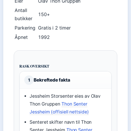
Eier
Olav Thon Gruppen
Antall
150+
butikker
Parkering
Gratis i 2 timer
Åpnet
1992
RASK OVERSIKT
Bekreftede fakta
1
Jessheim Storsenter eies av Olav
Thon Gruppen
Thon Senter
Jessheim (offisiell nettside)
Senteret skifter navn til Thon
Senter Jessheim
Thon Senter