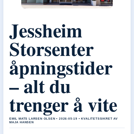
Jessheim
Storsenter
åpningstider
– alt du
trenger å vite
EMIL MATS LARSEN OLSEN • 2026-05-19 • KVALITETSSIKRET AV
MAJA HANSEN