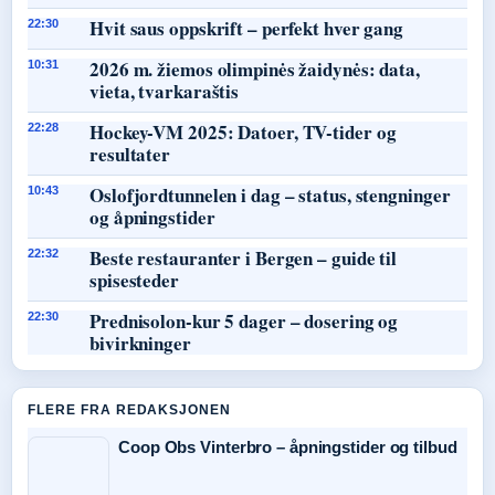
Hvit saus oppskrift – perfekt hver gang
22:30
2026 m. žiemos olimpinės žaidynės: data,
10:31
vieta, tvarkaraštis
Hockey-VM 2025: Datoer, TV-tider og
22:28
resultater
Oslofjordtunnelen i dag – status, stengninger
10:43
og åpningstider
Beste restauranter i Bergen – guide til
22:32
spisesteder
Prednisolon-kur 5 dager – dosering og
22:30
bivirkninger
FLERE FRA REDAKSJONEN
Coop Obs Vinterbro – åpningstider og tilbud