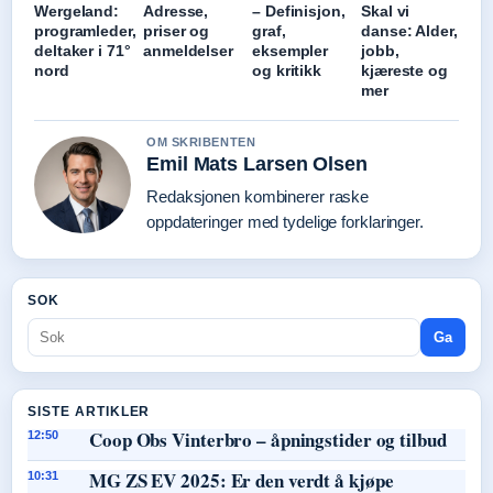
Wergeland:
Adresse,
– Definisjon,
Skal vi
programleder,
priser og
graf,
danse: Alder,
deltaker i 71°
anmeldelser
eksempler
jobb,
nord
og kritikk
kjæreste og
mer
OM SKRIBENTEN
Emil Mats Larsen Olsen
Redaksjonen kombinerer raske
oppdateringer med tydelige forklaringer.
SOK
Ga
SISTE ARTIKLER
Coop Obs Vinterbro – åpningstider og tilbud
12:50
MG ZS EV 2025: Er den verdt å kjøpe
10:31