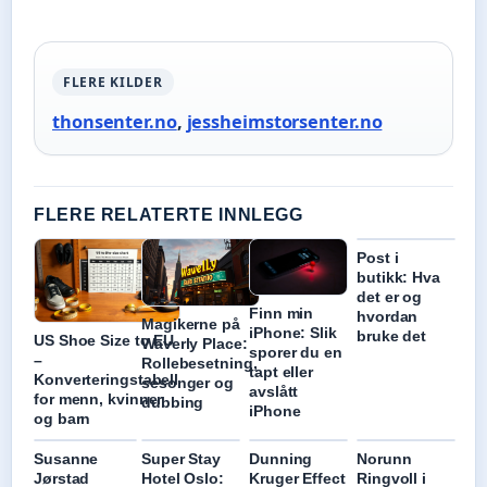
FLERE KILDER
thonsenter.no
,
jessheimstorsenter.no
FLERE RELATERTE INNLEGG
Post i
butikk: Hva
det er og
Finn min
hvordan
Magikerne på
iPhone: Slik
bruke det
US Shoe Size to EU
Waverly Place:
sporer du en
–
Rollebesetning,
tapt eller
Konverteringstabell
sesonger og
avslått
for menn, kvinner
dubbing
iPhone
og barn
Susanne
Super Stay
Dunning
Norunn
Jørstad
Hotel Oslo:
Kruger Effect
Ringvoll i