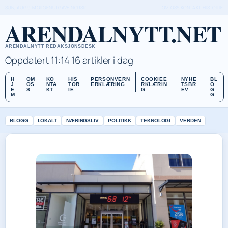
SUN, AUG 9
MORGENUTGAVE
NORSK
OM OSS
KONTAKT
HISTORIE
ARENDALNYTT.NET
ARENDALNYTT REDAKSJONSDESK
Oppdatert 11:14
16 artikler i dag
H
OM
KO
HIS
PERSONVERN
COOKIEE
NYHE
BL
J
OS
NTA
TOR
ERKLÆRING
RKLÆRIN
TSBR
O
E
S
KT
IE
G
EV
G
M
G
BLOGG
LOKALT
NÆRINGSLIV
POLITIKK
TEKNOLOGI
VERDEN