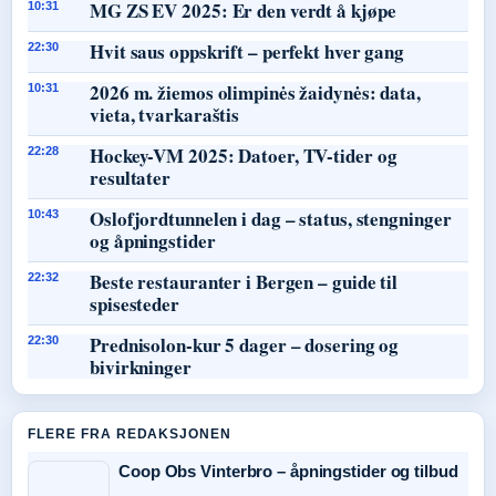
MG ZS EV 2025: Er den verdt å kjøpe
10:31
Hvit saus oppskrift – perfekt hver gang
22:30
2026 m. žiemos olimpinės žaidynės: data,
10:31
vieta, tvarkaraštis
Hockey-VM 2025: Datoer, TV-tider og
22:28
resultater
Oslofjordtunnelen i dag – status, stengninger
10:43
og åpningstider
Beste restauranter i Bergen – guide til
22:32
spisesteder
Prednisolon-kur 5 dager – dosering og
22:30
bivirkninger
FLERE FRA REDAKSJONEN
Coop Obs Vinterbro – åpningstider og tilbud