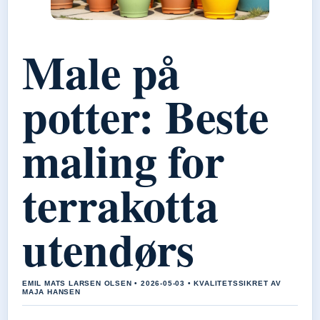
Male på
potter: Beste
maling for
terrakotta
utendørs
EMIL MATS LARSEN OLSEN • 2026-05-03 • KVALITETSSIKRET AV
MAJA HANSEN