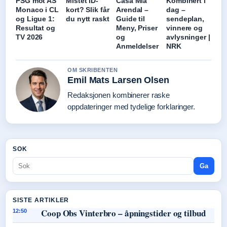
PSG mot AS
Mistet ID-
Casa Mia
Kombinert i
Monaco i CL
kort? Slik får
Arendal –
dag –
og Ligue 1:
du nytt raskt
Guide til
sendeplan,
Resultat og
Meny, Priser
vinnere og
TV 2026
og
avlysninger |
Anmeldelser
NRK
OM SKRIBENTEN
Emil Mats Larsen Olsen
Redaksjonen kombinerer raske
oppdateringer med tydelige forklaringer.
SOK
Ga
SISTE ARTIKLER
Coop Obs Vinterbro – åpningstider og tilbud
12:50