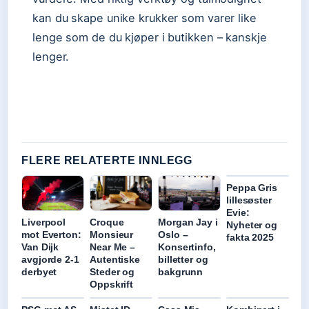
kan du skape unike krukker som varer like
lenge som de du kjøper i butikken – kanskje
lenger.
FLERE RELATERTE INNLEGG
Peppa Gris
lillesøster
Evie:
Liverpool
Croque
Morgan Jay i
Nyheter og
mot Everton:
Monsieur
Oslo –
fakta 2025
Van Dijk
Near Me –
Konsertinfo,
avgjorde 2-1
Autentiske
billetter og
derbyet
Steder og
bakgrunn
Oppskrift