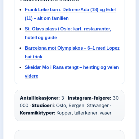
Frank Løke barn: Døtrene Ada (18) og Edel
(11) – alt om familien
St. Olavs plass i Oslo: kart, restauranter,
hotell og guide
Barcelona mot Olympiakos – 6–1 med Lopez
hat trick
Skeidar Mo i Rana stengt – henting og veien
videre
Antall lokasjoner:
3 ·
Instagram-følgere:
30
000 ·
Studioer i:
Oslo, Bergen, Stavanger ·
Keramikktyper:
Kopper, tallerkener, vaser