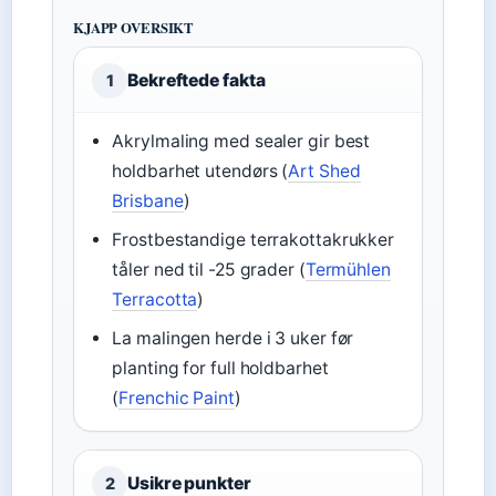
KJAPP OVERSIKT
Bekreftede fakta
1
Akrylmaling med sealer gir best
holdbarhet utendørs (
Art Shed
Brisbane
)
Frostbestandige terrakottakrukker
tåler ned til -25 grader (
Termühlen
Terracotta
)
La malingen herde i 3 uker før
planting for full holdbarhet
(
Frenchic Paint
)
Usikre punkter
2