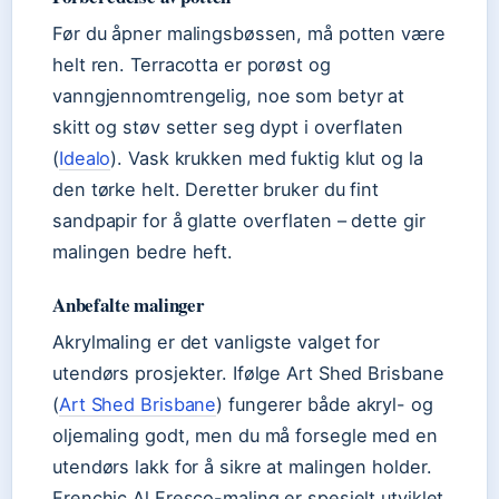
Før du åpner malingsbøssen, må potten være
helt ren. Terracotta er porøst og
vanngjennomtrengelig, noe som betyr at
skitt og støv setter seg dypt i overflaten
(
Idealo
). Vask krukken med fuktig klut og la
den tørke helt. Deretter bruker du fint
sandpapir for å glatte overflaten – dette gir
malingen bedre heft.
Anbefalte malinger
Akrylmaling er det vanligste valget for
utendørs prosjekter. Ifølge Art Shed Brisbane
(
Art Shed Brisbane
) fungerer både akryl- og
oljemaling godt, men du må forsegle med en
utendørs lakk for å sikre at malingen holder.
Frenchic Al Fresco-maling er spesielt utviklet