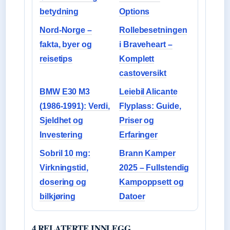
betydning
Options
Nord-Norge –
Rollebesetningen
fakta, byer og
i Braveheart –
reisetips
Komplett
castoversikt
BMW E30 M3
Leiebil Alicante
(1986-1991): Verdi,
Flyplass: Guide,
Sjeldhet og
Priser og
Investering
Erfaringer
Sobril 10 mg:
Brann Kamper
Virkningstid,
2025 – Fullstendig
dosering og
Kampoppsett og
bilkjøring
Datoer
4 RELATERTE INNLEGG