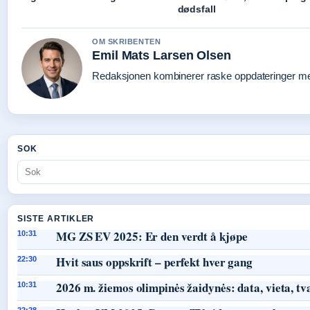
dødsfall
OM SKRIBENTEN
Emil Mats Larsen Olsen
Redaksjonen kombinerer raske oppdateringer med 
SOK
SISTE ARTIKLER
MG ZS EV 2025: Er den verdt å kjøpe
10:31
Hvit saus oppskrift – perfekt hver gang
22:30
2026 m. žiemos olimpinės žaidynės: data, vieta, tv
10:31
22:28