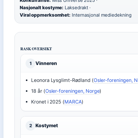
Konkurranse:
Miss Universe 2025 ·
Nasjonalt kostyme:
Laksedrakt ·
Viral oppmerksomhet:
Internasjonal mediedekning
RASK OVERSIKT
Vinneren
1
Leonora Lysglimt-Rødland (
Osler-foreningen, 
18 år (
Osler-foreningen, Norge
)
Kronet i 2025 (
MARCA
)
Kostymet
2