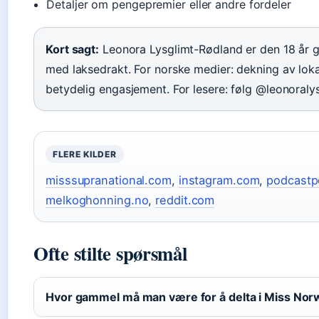
Detaljer om pengepremier eller andre fordeler
Kort sagt:
Leonora Lysglimt-Rødland er den 18 år 
med laksedrakt. For norske medier: dekning av lokal
betydelig engasjement. For lesere: følg @leonoraly
FLERE KILDER
misssupranational.com
,
instagram.com
,
podcastp
melkoghonning.no
,
reddit.com
Ofte stilte spørsmål
Hvor gammel må man være for å delta i Miss Nor