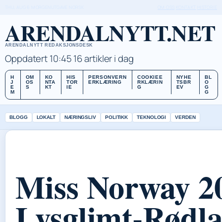
THU, AUG 6
MORGENUTGAVE
NORSK
OM OSS
KONTAKT
HISTORIE
ARENDALNYTT.NET
ARENDALNYTT REDAKSJONSDESK
Oppdatert 10:45
16 artikler i dag
H
OM
KO
HIS
PERSONVERN
COOKIEE
NYHE
BL
J
OS
NTA
TOR
ERKLÆRING
RKLÆRIN
TSBR
O
E
S
KT
IE
G
EV
G
M
G
BLOGG
LOKALT
NÆRINGSLIV
POLITIKK
TEKNOLOGI
VERDEN
Miss Norway 2
Lysglimt-Rødl