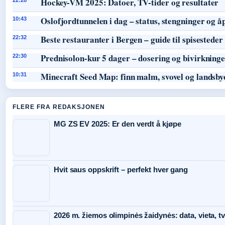
Hockey-VM 2025: Datoer, TV-tider og resultater
Oslofjordtunnelen i dag – status, stengninger og å
10:43
Beste restauranter i Bergen – guide til spisesteder
22:32
Prednisolon-kur 5 dager – dosering og bivirkning
22:30
Minecraft Seed Map: finn malm, svovel og landsby
10:31
FLERE FRA REDAKSJONEN
MG ZS EV 2025: Er den verdt å kjøpe
Hvit saus oppskrift – perfekt hver gang
2026 m. žiemos olimpinės žaidynės: data, vieta, tv