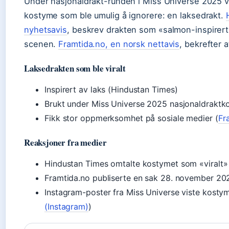
Under nasjonaldrakt-runden i Miss Universe 2025 v
kostyme som ble umulig å ignorere: en laksedrakt.
nyhetsavis
, beskrev drakten som «salmon-inspirert
scenen.
Framtida.no, en norsk nettavis
, bekrefter a
Laksedrakten som ble viralt
Inspirert av laks (Hindustan Times)
Brukt under Miss Universe 2025 nasjonaldraktk
Fikk stor oppmerksomhet på sosiale medier (
Fr
Reaksjoner fra medier
Hindustan Times omtalte kostymet som «viralt»
Framtida.no publiserte en sak 28. november 20
Instagram-poster fra Miss Universe viste kosty
(Instagram)
)