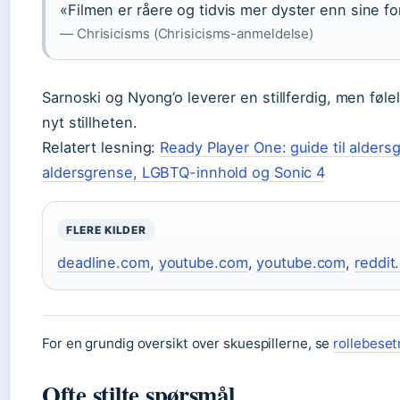
«Filmen er råere og tidvis mer dyster enn sine f
— Chrisicisms (Chrisicisms-anmeldelse)
Sarnoski og Nyong’o leverer en stillferdig, men føl
nyt stillheten.
Relatert lesning:
Ready Player One: guide til alders
aldersgrense, LGBTQ-innhold og Sonic 4
FLERE KILDER
deadline.com
,
youtube.com
,
youtube.com
,
reddit
For en grundig oversikt over skuespillerne, se
rollebeset
Ofte stilte spørsmål