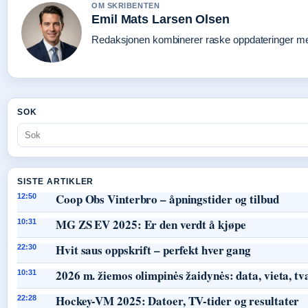
OM SKRIBENTEN
Emil Mats Larsen Olsen
Redaksjonen kombinerer raske oppdateringer med 
SOK
SISTE ARTIKLER
Coop Obs Vinterbro – åpningstider og tilbud
12:50
MG ZS EV 2025: Er den verdt å kjøpe
10:31
Hvit saus oppskrift – perfekt hver gang
22:30
2026 m. žiemos olimpinės žaidynės: data, vieta, tv
10:31
Hockey-VM 2025: Datoer, TV-tider og resultater
22:28