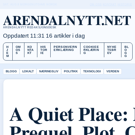
SAT, AUG 8
MORGENUTGAVE
NORSK
OM OSS
KONTAKT
HISTORIE
ARENDALNYTT.NET
ARENDALNYTT REDAKSJONSDESK
Oppdatert 11:31
16 artikler i dag
H
OM
KO
HIS
PERSONVERN
COOKIEE
NYHE
BL
J
OS
NTA
TOR
ERKLÆRING
RKLÆRIN
TSBR
O
E
S
KT
IE
G
EV
G
M
G
BLOGG
LOKALT
NÆRINGSLIV
POLITIKK
TEKNOLOGI
VERDEN
A Quiet Place:
Prequel, Plot,